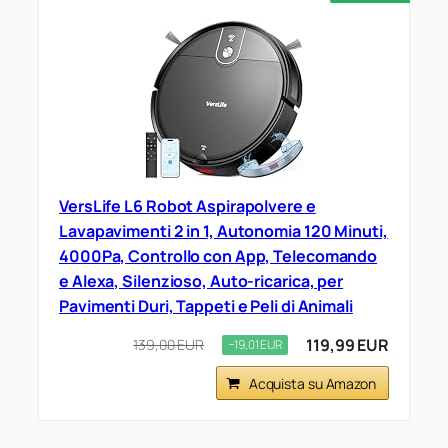
VersLife L6 Robot Aspirapolvere e
Lavapavimenti 2 in 1, Autonomia 120 Minuti,
4000Pa, Controllo con App, Telecomando
e Alexa, Silenzioso, Auto-ricarica, per
Pavimenti Duri, Tappeti e Peli di Animali
119,99 EUR
139,00 EUR
−19,01 EUR
Acquista su Amazon