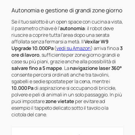
Autonomia e gestione di grandi zone giorno
Se il tuo salotto è un open space con cucina a vista,
il parametro chiave è l’
autonomia
: il robot deve
riuscire a coprire tutta l’area dopo una serata
affollata senza fermarsi a metà. Il
Vexilar W9
Upgrade 10.000Pa
(
vedi su Amazon
) arriva fino a
3
ore di lavoro
, sufficiente per zone giorno grandi e
case su più piani, grazie anche alla possibilità di
salvare fino a 5 mappe
. La
navigazione laser 360°
consente percorsi ordinati anche tra tavolini,
sgabelli e sedie spostate per la cena, mentre i
10.000 Pa
di aspirazione si occupano di briciole,
polvere e peli di animali in un solo passaggio. In più
puoi impostare
zone vietate
per evitare ad
esempio il tappeto delicato sotto il tavolo o la
ciotola del cane.