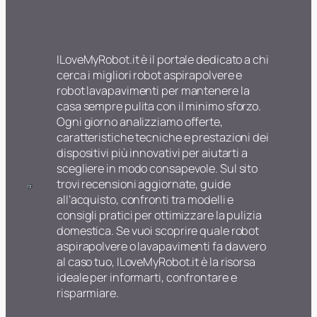
ILoveMyRobot.it è il portale dedicato a chi
cerca i migliori robot aspirapolvere e
robot lavapavimenti per mantenere la
casa sempre pulita con il minimo sforzo.
Ogni giorno analizziamo offerte,
caratteristiche tecniche e prestazioni dei
dispositivi più innovativi per aiutarti a
scegliere in modo consapevole. Sul sito
trovi recensioni aggiornate, guide
all’acquisto, confronti tra modelli e
consigli pratici per ottimizzare la pulizia
domestica. Se vuoi scoprire quale robot
aspirapolvere o lavapavimenti fa davvero
al caso tuo, ILoveMyRobot.it è la risorsa
ideale per informarti, confrontare e
risparmiare.