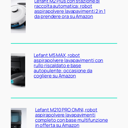
Lefant M2 Plus con stazione di
raccolta automatica: robot
aspirapolvere lavapavimenti 2 in 1
da prendere ora su Amazon
Lefant M5 MAX, robot
aspirapolvere lavapavimenti con
rullo riscaldato e base
autopulente: occasione da
cogliere su Amazon
Lefant M210 PRO OMNI, robot
aspirapolvere lavapavimenti
completo con base multifunzione
in offerta su Amazon