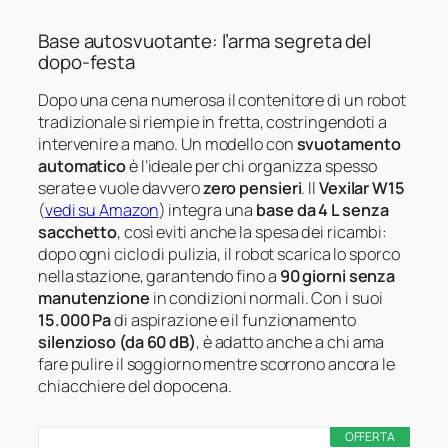
Base autosvuotante: l’arma segreta del
dopo-festa
Dopo una cena numerosa il contenitore di un robot
tradizionale si riempie in fretta, costringendoti a
intervenire a mano. Un modello con
svuotamento
automatico
è l’ideale per chi organizza spesso
serate e vuole davvero
zero pensieri
. Il
Vexilar W15
(
vedi su Amazon
) integra una
base da 4 L senza
sacchetto
, così eviti anche la spesa dei ricambi:
dopo ogni ciclo di pulizia, il robot scarica lo sporco
nella stazione, garantendo fino a
90 giorni senza
manutenzione
in condizioni normali. Con i suoi
15.000 Pa
di aspirazione e il funzionamento
silenzioso (da 60 dB)
, è adatto anche a chi ama
fare pulire il soggiorno mentre scorrono ancora le
chiacchiere del dopocena.
OFFERTA