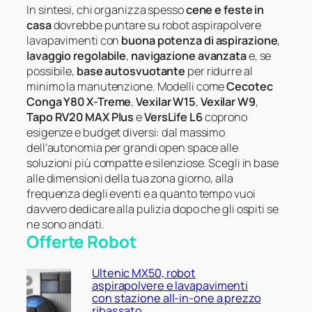
In sintesi, chi organizza spesso
cene e feste in
casa
dovrebbe puntare su robot aspirapolvere
lavapavimenti con
buona potenza di aspirazione
,
lavaggio regolabile
,
navigazione avanzata
e, se
possibile,
base autosvuotante
per ridurre al
minimo la manutenzione. Modelli come
Cecotec
Conga Y80 X-Treme
,
Vexilar W15
,
Vexilar W9
,
Tapo RV20 MAX Plus
e
VersLife L6
coprono
esigenze e budget diversi: dal massimo
dell’autonomia per grandi open space alle
soluzioni più compatte e silenziose. Scegli in base
alle dimensioni della tua zona giorno, alla
frequenza degli eventi e a quanto tempo vuoi
davvero dedicare alla pulizia dopo che gli ospiti se
ne sono andati.
Offerte Robot
Ultenic MX50, robot
aspirapolvere e lavapavimenti
con stazione all-in-one a prezzo
ribassato