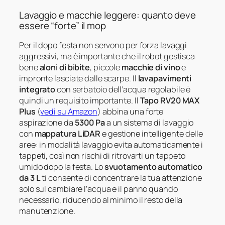
Lavaggio e macchie leggere: quanto deve
essere “forte” il mop
Per il dopo festa non servono per forza lavaggi
aggressivi, ma è importante che il robot gestisca
bene
aloni di bibite
, piccole
macchie di vino
e
impronte lasciate dalle scarpe. Il
lavapavimenti
integrato
con serbatoio dell’acqua regolabile è
quindi un requisito importante. Il
Tapo RV20 MAX
Plus
(
vedi su Amazon
) abbina una forte
aspirazione da
5300 Pa
a un sistema di lavaggio
con
mappatura LiDAR
e gestione intelligente delle
aree: in modalità lavaggio evita automaticamente i
tappeti, così non rischi di ritrovarti un tappeto
umido dopo la festa. Lo
svuotamento automatico
da 3 L
ti consente di concentrare la tua attenzione
solo sul cambiare l’acqua e il panno quando
necessario, riducendo al minimo il resto della
manutenzione.