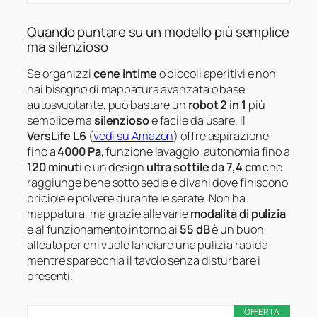
Quando puntare su un modello più semplice
ma silenzioso
Se organizzi
cene intime
o piccoli aperitivi e non
hai bisogno di mappatura avanzata o base
autosvuotante, può bastare un
robot 2 in 1
più
semplice ma
silenzioso
e facile da usare. Il
VersLife L6
(
vedi su Amazon
) offre aspirazione
fino a
4000 Pa
, funzione lavaggio, autonomia fino a
120 minuti
e un design
ultra sottile da 7,4 cm
che
raggiunge bene sotto sedie e divani dove finiscono
briciole e polvere durante le serate. Non ha
mappatura, ma grazie alle varie
modalità di pulizia
e al funzionamento intorno ai
55 dB
è un buon
alleato per chi vuole lanciare una pulizia rapida
mentre sparecchia il tavolo senza disturbare i
presenti.
OFFERTA