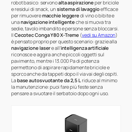
robot basico: servono
alta aspirazione
per briciole
e residui di snack, un
sistema di lavaggio
efficace
per rimuovere
macchie leggere
di vino o bibite e
una
navigazione intelligente
che si muova tra
sedie, tavolo imbandito e persone senza bloccarsi.
Il
Cecotec Conga Y80 X-Treme
(
vedi su Amazon
)
è pensato proprio per questo scenario: grazie alla
navigazione laser
e all’
intelligenza artificiale
riconosce e aggira anche piccoli oggetti sul
pavimento, mentre i 13.000 Pa di potenza
permettono di aspirare rapidamente briciole e
sporco anche da tappeti dopo il via vai degli ospiti.
La
base autosvuotante da 2,5 L
riduce al minimo
la manutenzione: puoi fare più feste senza
pensare a svuotare il serbatoio dopo ogni uso.