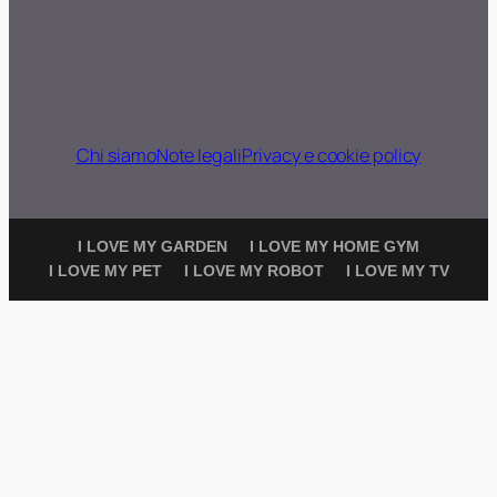
Chi siamo
Note legali
Privacy e cookie policy
I LOVE MY GARDEN
I LOVE MY HOME GYM
I LOVE MY PET
I LOVE MY ROBOT
I LOVE MY TV