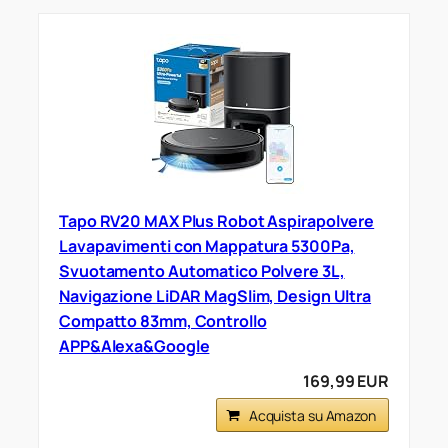
Tapo RV20 MAX Plus Robot Aspirapolvere
Lavapavimenti con Mappatura 5300Pa,
Svuotamento Automatico Polvere 3L,
Navigazione LiDAR MagSlim, Design Ultra
Compatto 83mm, Controllo
APP&Alexa&Google
169,99 EUR
Acquista su Amazon