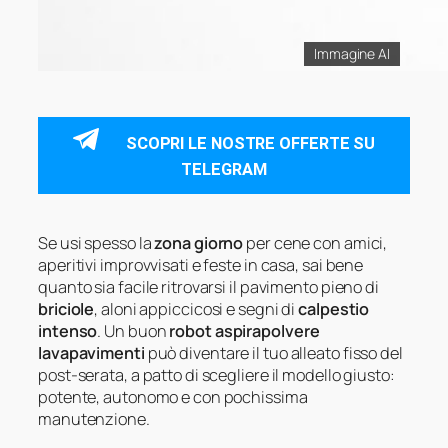
Immagine AI
SCOPRI LE NOSTRE OFFERTE SU
TELEGRAM
Se usi spesso la
zona giorno
per cene con amici,
aperitivi improvvisati e feste in casa, sai bene
quanto sia facile ritrovarsi il pavimento pieno di
briciole
, aloni appiccicosi e segni di
calpestio
intenso
. Un buon
robot aspirapolvere
lavapavimenti
può diventare il tuo alleato fisso del
post-serata, a patto di scegliere il modello giusto:
potente, autonomo e con pochissima
manutenzione.