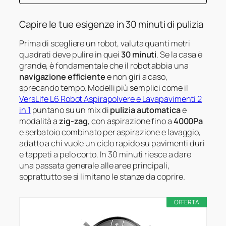
Capire le tue esigenze in 30 minuti di pulizia
Prima di scegliere un robot, valuta quanti metri
quadrati deve pulire in quei
30 minuti
. Se la casa è
grande, è fondamentale che il robot abbia una
navigazione efficiente
e non giri a caso,
sprecando tempo. Modelli più semplici come il
VersLife L6 Robot Aspirapolvere e Lavapavimenti 2
in 1
puntano su un mix di
pulizia automatica
e
modalità a
zig-zag
, con aspirazione fino a
4000Pa
e serbatoio combinato per aspirazione e lavaggio,
adatto a chi vuole un ciclo rapido su pavimenti duri
e tappeti a pelo corto. In 30 minuti riesce a dare
una passata generale alle aree principali,
soprattutto se si limitano le stanze da coprire.
OFFERTA