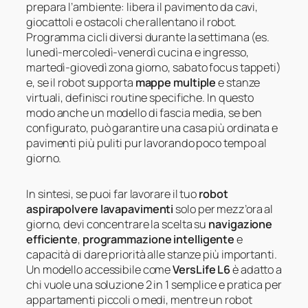
prepara l’ambiente: libera il pavimento da cavi,
giocattoli e ostacoli che rallentano il robot.
Programma cicli diversi durante la settimana (es.
lunedì-mercoledì-venerdì cucina e ingresso,
martedì-giovedì zona giorno, sabato focus tappeti)
e, se il robot supporta
mappe multiple
e stanze
virtuali, definisci routine specifiche. In questo
modo anche un modello di fascia media, se ben
configurato, può garantire una casa più ordinata e
pavimenti più puliti pur lavorando poco tempo al
giorno.
In sintesi, se puoi far lavorare il tuo
robot
aspirapolvere lavapavimenti
solo per mezz’ora al
giorno, devi concentrare la scelta su
navigazione
efficiente
,
programmazione intelligente
e
capacità di dare priorità alle stanze più importanti.
Un modello accessibile come
VersLife L6
è adatto a
chi vuole una soluzione 2 in 1 semplice e pratica per
appartamenti piccoli o medi, mentre un robot