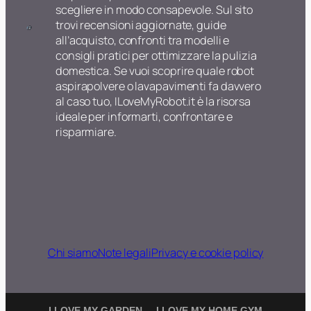
scegliere in modo consapevole. Sul sito
trovi recensioni aggiornate, guide
all’acquisto, confronti tra modelli e
consigli pratici per ottimizzare la pulizia
domestica. Se vuoi scoprire quale robot
aspirapolvere o lavapavimenti fa davvero
al caso tuo, ILoveMyRobot.it è la risorsa
ideale per informarti, confrontare e
risparmiare.
Chi siamo
Note legali
Privacy e cookie policy
I LOVE MY GARDEN
I LOVE MY HOME GYM