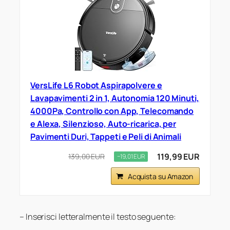
VersLife L6 Robot Aspirapolvere e
Lavapavimenti 2 in 1, Autonomia 120 Minuti,
4000Pa, Controllo con App, Telecomando
e Alexa, Silenzioso, Auto-ricarica, per
Pavimenti Duri, Tappeti e Peli di Animali
119,99 EUR
139,00 EUR
−19,01 EUR
Acquista su Amazon
– Inserisci letteralmente il testo seguente: