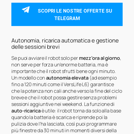
SCOPRI LE NOSTRE OFFERTE SU
TELEGRAM
Autonomia, ricarica automatica e gestione
delle sessioni brevi
Se puoi avviare il robot solo per
mezz’ora al giorno
,
non serve per forza un’enorme batteria, ma è
importante che il robot sfrutti bene ogni minuto.
Un modello con
autonomia elevata
(ad esempio
fino a 120 minuti come il VersLife L6) garantisce
che la potenza non cali anche verso la fine del ciclo
breve e che il robot possa gestire senza problemi
sessioni aggiuntive nei weekend. La funzione di
auto-ricarica
è utile: il robot torna da solo alla base
quando la batteria è scarica e riprende poi la
pulizia dove l’ha lasciata, così puoi programmare
più finestre da 30 minuti in momenti diversi della