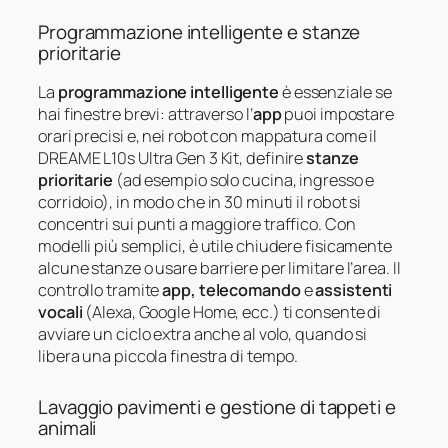
Programmazione intelligente e stanze
prioritarie
La
programmazione intelligente
è essenziale se
hai finestre brevi: attraverso l’
app
puoi impostare
orari precisi e, nei robot con mappatura come il
DREAME L10s Ultra Gen 3 Kit, definire
stanze
prioritarie
(ad esempio solo cucina, ingresso e
corridoio), in modo che in 30 minuti il robot si
concentri sui punti a maggiore traffico. Con
modelli più semplici, è utile chiudere fisicamente
alcune stanze o usare barriere per limitare l’area. Il
controllo tramite
app, telecomando
e
assistenti
vocali
(Alexa, Google Home, ecc.) ti consente di
avviare un ciclo extra anche al volo, quando si
libera una piccola finestra di tempo.
Lavaggio pavimenti e gestione di tappeti e
animali