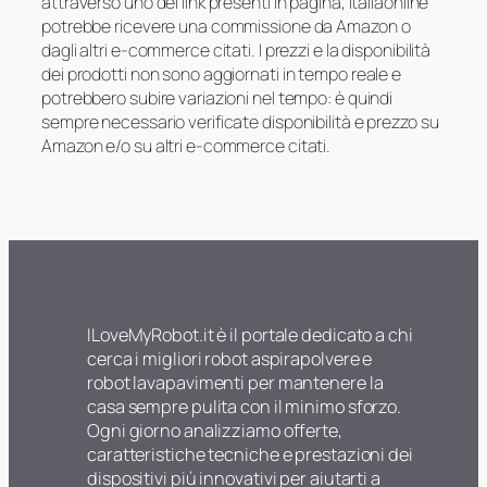
attraverso uno dei link presenti in pagina, Italiaonline
potrebbe ricevere una commissione da Amazon o
dagli altri e-commerce citati. I prezzi e la disponibilità
dei prodotti non sono aggiornati in tempo reale e
potrebbero subire variazioni nel tempo: è quindi
sempre necessario verificate disponibilità e prezzo su
Amazon e/o su altri e-commerce citati.
ILoveMyRobot.it è il portale dedicato a chi
cerca i migliori robot aspirapolvere e
robot lavapavimenti per mantenere la
casa sempre pulita con il minimo sforzo.
Ogni giorno analizziamo offerte,
caratteristiche tecniche e prestazioni dei
dispositivi più innovativi per aiutarti a