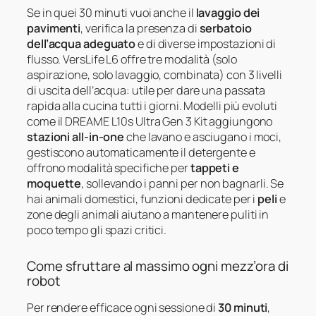
Se in quei 30 minuti vuoi anche il
lavaggio dei
pavimenti
, verifica la presenza di
serbatoio
dell’acqua adeguato
e di diverse impostazioni di
flusso. VersLife L6 offre tre modalità (solo
aspirazione, solo lavaggio, combinata) con 3 livelli
di uscita dell’acqua: utile per dare una passata
rapida alla cucina tutti i giorni. Modelli più evoluti
come il DREAME L10s Ultra Gen 3 Kit aggiungono
stazioni all-in-one
che lavano e asciugano i moci,
gestiscono automaticamente il detergente e
offrono modalità specifiche per
tappeti e
moquette
, sollevando i panni per non bagnarli. Se
hai animali domestici, funzioni dedicate per i
peli
e
zone degli animali aiutano a mantenere puliti in
poco tempo gli spazi critici.
Come sfruttare al massimo ogni mezz’ora di
robot
Per rendere efficace ogni sessione di
30 minuti
,