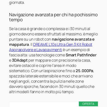
giornata.
Navigazione avanzata per chi ha pochissimo
tempo
Se la casa è grande o complessa e i 30 minuti al
giorno devono essere sfruttati al massimo, è meglio
puntare su un robot con
navigazione avanzata e
mappatura
. Il
DREAME L10s Ultra Gen 3 Kit Robot
Aspirapolvere e Lavapavimenti
è un esempio di
fascia alta: usa tecnologie come
Smart Pathfinder
e
3DAdapt
per mappare con precisione la casa,
evitare ostacoli e coprire l’area in modo
sistematico. Con un’aspirazione fino a
25.000Pa
,
spazzola laterale estensibile e moci che arrivano
negli angoli, concentra la pulizia nelle zone
davvero sporche, facendo in 30 minuti quello che
altri modelli fanno in molto più tempo.
OFFERTA