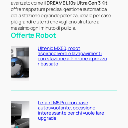
avanzato come il
DREAME L10s Ultra Gen 3 Kit
offre mappatura precisa, gestione automatica
della stazione e grande potenza, ideale per case
più grandi e utenti che vogliono sfruttare al
massimo ogni minuto di pulizia.
Offerte Robot
Ultenic MX50, robot
aspirapolvere e lavapavimenti
con stazione all-in-one a prezzo
ribassato
Lefant M5 Pro con base
autosvuotante, occasione
interessante per chi vuole fare
upgrade