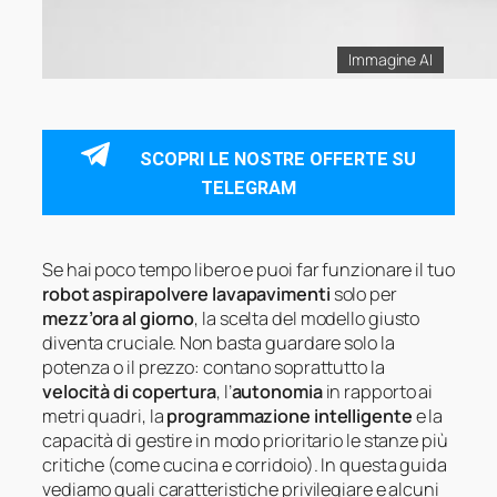
Immagine AI
SCOPRI LE NOSTRE OFFERTE SU
TELEGRAM
Se hai poco tempo libero e puoi far funzionare il tuo
robot aspirapolvere lavapavimenti
solo per
mezz’ora al giorno
, la scelta del modello giusto
diventa cruciale. Non basta guardare solo la
potenza o il prezzo: contano soprattutto la
velocità di copertura
, l’
autonomia
in rapporto ai
metri quadri, la
programmazione intelligente
e la
capacità di gestire in modo prioritario le stanze più
critiche (come cucina e corridoio). In questa guida
vediamo quali caratteristiche privilegiare e alcuni