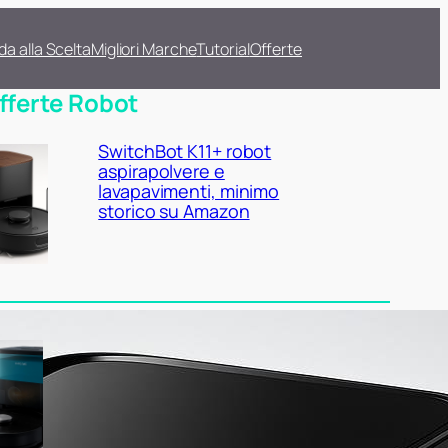
da alla Scelta
Migliori Marche
Tutorial
Offerte
fferte Robot
SwitchBot K11+ robot
aspirapolvere e
lavapavimenti, minimo
storico su Amazon
Cecotec Conga X50 X-Treme,
robot con base autovuotante
a prezzo super su Amazon