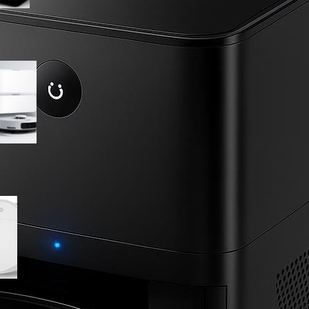
MOVA P50 Ultra robot
aspirapolvere, top di gamma
in offerta su Amazon
Robot aspirapolvere
lavapavimenti 2 in 1 ultra sottile,
minimo storico su Amazon per
chi cerca un modello completo
ma economico