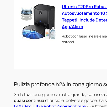
Ultenic T20Pro Robot 
Autosvuotamento 10 
Tappeti, Include Dete
App/Alexa
Robot con laser lineare e ma
ostacoli.
Pulizia profonda h24 in zona giorno 
Se la tua zona giorno è molto grande, con isola 
quasi continua
di briciole, polvere e gocce, ha
L40s Pro Ultra Robot Aspirapolvere
. Qui l’obie