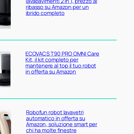
lavapavimenti 2 in 1, prezzo al
ribasso su Amazon per un
ibrido completo
ECOVACS T90 PRO OMNI Care
Kit, il kit completo per
mantenere al top il tuo robot
in offerta su Amazon
Robofun robot lavavetri
automatico in offerta su
Amazon, soluzione smart per
chi ha molte finestre