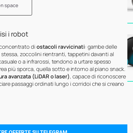
pen space
si i robot
 concentrato di
ostacoli ravvicinati
: gambe delle
la stessa, zoccolini rientranti, tappetini davanti al
 casuale o a infrarossi, tendono a urtare spesso
l’area più sporca, quella sotto e intorno al piano snack.
ra avanzata (LiDAR o laser)
, capace di riconoscere
acciare passaggi ordinati lungo i corridoi che si creano
TRE OFFERTE SU TELEGRAM