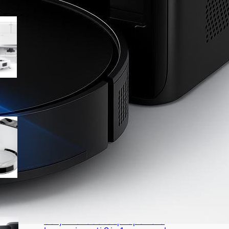
eufy C28 HydroJet 5 in 1, super
potenza e AI per l’evitamento
ostacoli con prezzo Amazon da
tenere d’occhio
Lefant M210 PLUS in offerta su
Amazon, robot compatto con
base di raccolta a prezzo
molto interessante
eufy E25 robot aspirapolvere