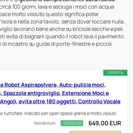
circa 100 giorni, lava e asciuga i moci con acqua
pace molto vissuto questo significa poter
’isola e nella zona tavolo, senza dover toccare nulla.
viglio lavorano bene anche su briciole secche e peli
i evita di bagnarli quando il robot lava il pavimento.
i di incastro su guide di porte-finestre e piccoli
OFFERTA
 Robot Aspirapolvere, Auto-pulizia moci,
, Spazzola antigroviglio, Estensione Moci e
Angoli, evita oltre 180 oggetti, Controllo Vocale
 tuttofare, indicato per open space grandi e molto vissuti.
649,00 EUR
749,00 EUR
−100,00 EUR