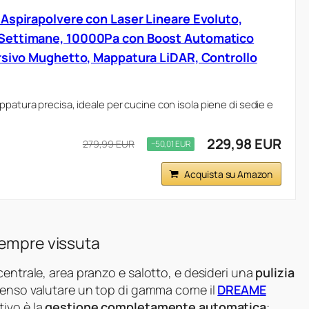
Aspirapolvere con Laser Lineare Evoluto,
Settimane, 10000Pa con Boost Automatico
rsivo Mughetto, Mappatura LiDAR, Controllo
ppatura precisa, ideale per cucine con isola piene di sedie e
229,98 EUR
279,99 EUR
−50,01 EUR
Acquista su Amazon
sempre vissuta
centrale, area pranzo e salotto, e desideri una
pulizia
 senso valutare un top di gamma come il
DREAME
ttivo è la
gestione completamente automatica
: