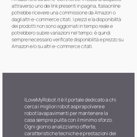
attraverso uno dei link presenti in pagina, Italiaonline
potrebbe ricevere una commissione da Amazon o
dagli altri e-commerce citati. I prezzi e la disponibilità
dei prodotti non sono aggiornati in tempo reale e
potrebbero subire variazioni nel tempo: è quindi
sempre necessario verificate disponibilità e prezzo su
Amazon e/o su altri e-commerce citati.
ILoveMyRobot.it è il portale dedicato a chi
cerca i migliori robot aspirapolvere e
robot lavapavimenti per mantenere la
casa sempre pulita con il minimo sforzo.
Ogni giorno analizziamo offerte,
caratteristiche tecniche e prestazioni dei