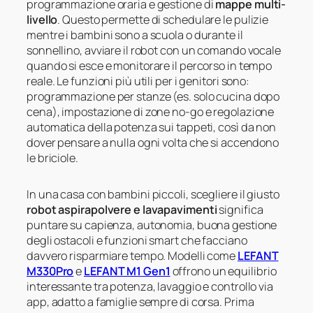
programmazione oraria e gestione di
mappe multi-
livello
. Questo permette di schedulare le pulizie
mentre i bambini sono a scuola o durante il
sonnellino, avviare il robot con un comando vocale
quando si esce e monitorare il percorso in tempo
reale. Le funzioni più utili per i genitori sono:
programmazione per stanze (es. solo cucina dopo
cena), impostazione di zone no-go e regolazione
automatica della potenza sui tappeti, così da non
dover pensare a nulla ogni volta che si accendono
le briciole.
In una casa con bambini piccoli, scegliere il giusto
robot aspirapolvere e lavapavimenti
significa
puntare su capienza, autonomia, buona gestione
degli ostacoli e funzioni smart che facciano
davvero risparmiare tempo. Modelli come
LEFANT
M330Pro
e
LEFANT M1 Gen1
offrono un equilibrio
interessante tra potenza, lavaggio e controllo via
app, adatto a famiglie sempre di corsa. Prima