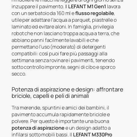
inzuppare il pavimento. Il
LEFANT M1 Gen1
lavora
con un serbatoio da 160 ml e
flusso regolabile
,
utile per adattare l’acqua a parquet, piastrelle o
laminato ed evitare aloni. In famiglia, privilegia
robot che non lasciano troppa acqua a terra, che
abbiano panni facilmente lavabili e che
permettano l’uso (moderato) di detergenti
compatibili: così puoi fare più passaggi alla
settimana senza rovinare i pavimenti, tenendo
sotto controllo impronte, segni di cibo e sporco
secco.
Potenza di aspirazione e design: affrontare
briciole, capelli e peli di animali
Tra merende, spuntini e amici dei bambini, il
pavimento accumula rapidamente briciole e
polvere. Per questo è importante una buona
potenza di aspirazione
e un design adatto a
infilarsi sotto mobili bassi. Il
LEFANT M330Pro