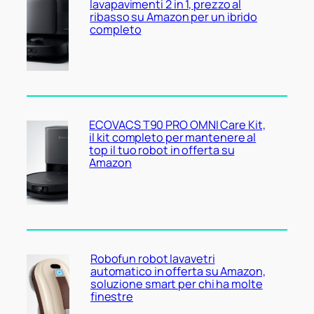
lavapavimenti 2 in 1, prezzo al
ribasso su Amazon per un ibrido
completo
ECOVACS T90 PRO OMNI Care Kit,
il kit completo per mantenere al
top il tuo robot in offerta su
Amazon
Robofun robot lavavetri
automatico in offerta su Amazon,
soluzione smart per chi ha molte
finestre