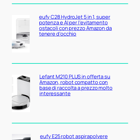
eufy C28 HydroJet 5 in 1, super
potenza e AI per l’evitamento
ostacoli con prezzo Amazon da
tenere d’occhio
Lefant M210 PLUS in offerta su
Amazon, robot compatto con
base di raccolta a prezzo molto
interessante
eufy E25 robot aspirapolvere