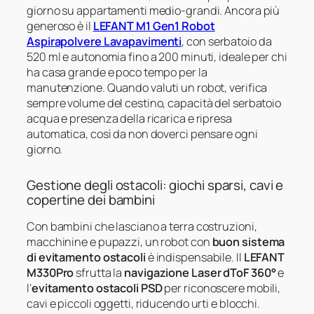
giorno su appartamenti medio-grandi. Ancora più
generoso è il
LEFANT M1 Gen1 Robot
Aspirapolvere Lavapavimenti
, con serbatoio da
520 ml e autonomia fino a 200 minuti, ideale per chi
ha casa grande e poco tempo per la
manutenzione. Quando valuti un robot, verifica
sempre volume del cestino, capacità del serbatoio
acqua e presenza della ricarica e ripresa
automatica, così da non doverci pensare ogni
giorno.
Gestione degli ostacoli: giochi sparsi, cavi e
copertine dei bambini
Con bambini che lasciano a terra costruzioni,
macchinine e pupazzi, un robot con
buon sistema
di evitamento ostacoli
è indispensabile. Il
LEFANT
M330Pro
sfrutta la
navigazione Laser dToF 360°
e
l’
evitamento ostacoli PSD
per riconoscere mobili,
cavi e piccoli oggetti, riducendo urti e blocchi.