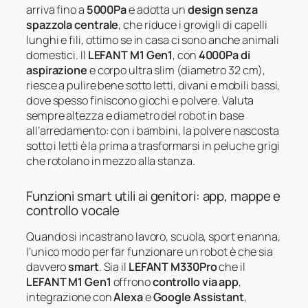
arriva fino a
5000Pa
e adotta un
design senza
spazzola centrale
, che riduce i grovigli di capelli
lunghi e fili, ottimo se in casa ci sono anche animali
domestici. Il
LEFANT M1 Gen1
, con
4000Pa di
aspirazione
e corpo ultra slim (diametro 32 cm),
riesce a pulire bene sotto letti, divani e mobili bassi,
dove spesso finiscono giochi e polvere. Valuta
sempre altezza e diametro del robot in base
all’arredamento: con i bambini, la polvere nascosta
sotto i letti è la prima a trasformarsi in peluche grigi
che rotolano in mezzo alla stanza.
Funzioni smart utili ai genitori: app, mappe e
controllo vocale
Quando si incastrano lavoro, scuola, sport e nanna,
l’unico modo per far funzionare un robot è che sia
davvero
smart
. Sia il
LEFANT M330Pro
che il
LEFANT M1 Gen1
offrono
controllo via app
,
integrazione con
Alexa
e
Google Assistant
,