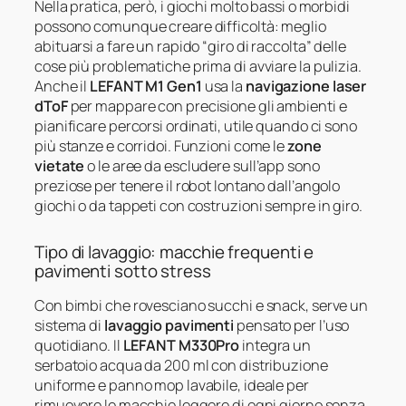
Nella pratica, però, i giochi molto bassi o morbidi
possono comunque creare difficoltà: meglio
abituarsi a fare un rapido “giro di raccolta” delle
cose più problematiche prima di avviare la pulizia.
Anche il
LEFANT M1 Gen1
usa la
navigazione laser
dToF
per mappare con precisione gli ambienti e
pianificare percorsi ordinati, utile quando ci sono
più stanze e corridoi. Funzioni come le
zone
vietate
o le aree da escludere sull’app sono
preziose per tenere il robot lontano dall’angolo
giochi o da tappeti con costruzioni sempre in giro.
Tipo di lavaggio: macchie frequenti e
pavimenti sotto stress
Con bimbi che rovesciano succhi e snack, serve un
sistema di
lavaggio pavimenti
pensato per l’uso
quotidiano. Il
LEFANT M330Pro
integra un
serbatoio acqua da 200 ml con distribuzione
uniforme e panno mop lavabile, ideale per
rimuovere le macchie leggere di ogni giorno senza