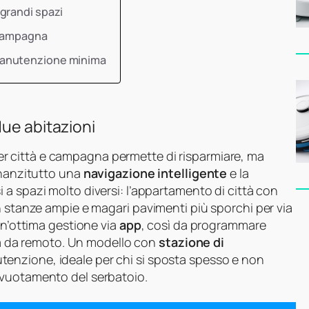
grandi spazi
 campagna
manutenzione minima
due abitazioni
r città e campagna permette di risparmiare, ma
nnanzitutto una
navigazione intelligente
e la
i a spazi molto diversi: l’appartamento di città con
n stanze ampie e magari pavimenti più sporchi per via
un’ottima gestione via
app
, così da programmare
zia da remoto. Un modello con
stazione di
tenzione, ideale per chi si sposta spesso e non
svuotamento del serbatoio.