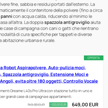
lvere fine, sabbia e residui portati dall’esterno. La
ticamente il contenitore della polvere (fino a circa
i panni
con acqua calda, riducendo al minimo le
sa all’altra. La doppia
spazzola antigroviglio
aiuta
 delle case di campagna con cani o gatti che rientrano
odalità di cura specifiche per tappeti e diverse
 tra abitazione urbana e rurale.
OFFERTA
 Robot Aspirapolvere, Auto-pulizia moci,
, Spazzola antigroviglio, Estensione Moci e
Angoli, evita oltre 180 oggetti, Controllo Vocale
imenti Dreame L40s Pro Ultra con stazione tutto-in-uno e
 per grandi case di campagna e appartamenti.
649,00 EUR
749,00 EUR
−100,00 EUR