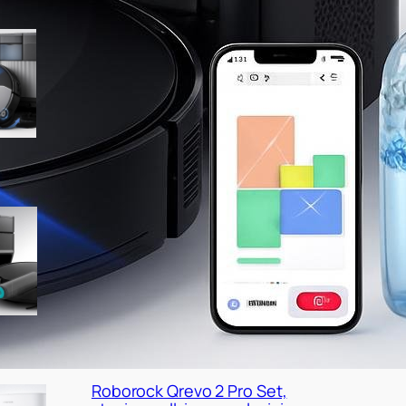
Ultenic MX50, robot
aspirapolvere e lavapavimenti
con stazione all-in-one a
prezzo ribassato
Lefant M5 Pro con base
autosvuotante, occasione
interessante per chi vuole
fare upgrade
Roborock Qrevo 2 Pro Set,