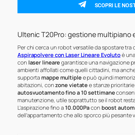
SCOPRI LE NOS
Ultenic T20Pro: gestione multipiano
Per chi cerca un robot versatile da spostare tra 
Aspirapolvere con Laser Lineare Evoluto
è una
con
laser lineare
garantisce una navigazione pre
ambienti affollati come quelli cittadini, ma anc
supporta
mappe multiple
e può quindi memorizz
abitazioni, con
zone vietate
e stanze prioritari
autosvuotamento fino a 10 settimane
consent
manutenzione, utile soprattutto se il robot resta
L’aspirazione fino a
10.000Pa
con
boost automa
dell’appartamento che allo sporco più pesante vi