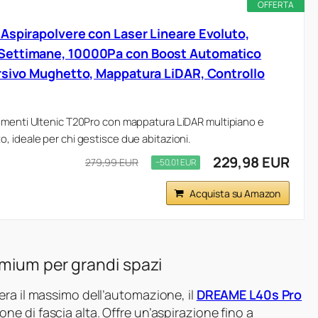
OFFERTA
Aspirapolvere con Laser Lineare Evoluto,
Settimane, 10000Pa con Boost Automatico
rsivo Mughetto, Mappatura LiDAR, Controllo
imenti Ultenic T20Pro con mappatura LiDAR multipiano e
 ideale per chi gestisce due abitazioni.
229,98 EUR
279,99 EUR
−50,01 EUR
Acquista su Amazon
emium per grandi spazi
era il massimo dell’automazione, il
DREAME L40s Pro
e di fascia alta. Offre un’aspirazione fino a