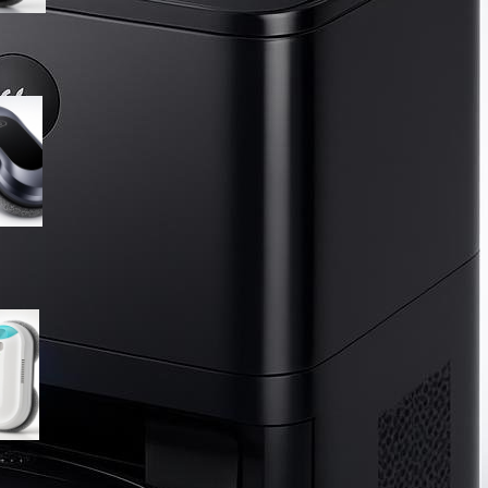
Robot lavavetri W22D su
Amazon: soluzione
automatica per finestre e
vetrate sempre in ordine
HIXZAP robot lavavetri in
offerta su Amazon: vetri puliti
automaticamente anche nei
punti più scomodi