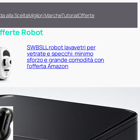
da alla Scelta
Migliori Marche
Tutorial
Offerte
fferte Robot
SWBSLL robot lavavetri per
vetrate e specchi: minimo
sforzo e grande comodità con
l’offerta Amazon
W23D robot lavavetri
elettrico: finestroni e
portefinestre più puliti con lo
sconto Amazon