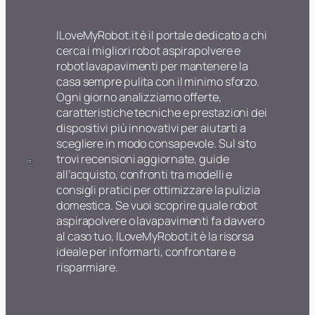
ILoveMyRobot.it è il portale dedicato a chi
cerca i migliori robot aspirapolvere e
robot lavapavimenti per mantenere la
casa sempre pulita con il minimo sforzo.
Ogni giorno analizziamo offerte,
caratteristiche tecniche e prestazioni dei
dispositivi più innovativi per aiutarti a
scegliere in modo consapevole. Sul sito
trovi recensioni aggiornate, guide
all’acquisto, confronti tra modelli e
consigli pratici per ottimizzare la pulizia
domestica. Se vuoi scoprire quale robot
aspirapolvere o lavapavimenti fa davvero
al caso tuo, ILoveMyRobot.it è la risorsa
ideale per informarti, confrontare e
risparmiare.