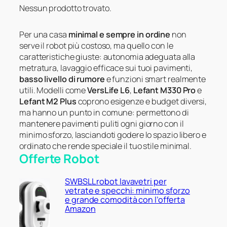
Nessun prodotto trovato.
Per una casa
minimal e sempre in ordine
non
serve il robot più costoso, ma quello con le
caratteristiche giuste: autonomia adeguata alla
metratura, lavaggio efficace sui tuoi pavimenti,
basso livello di rumore
e funzioni smart realmente
utili. Modelli come
VersLife L6
,
Lefant M330 Pro
e
Lefant M2 Plus
coprono esigenze e budget diversi,
ma hanno un punto in comune: permettono di
mantenere pavimenti puliti ogni giorno con il
minimo sforzo, lasciandoti godere lo spazio libero e
ordinato che rende speciale il tuo stile minimal.
Offerte Robot
SWBSLL robot lavavetri per
vetrate e specchi: minimo sforzo
e grande comodità con l’offerta
Amazon