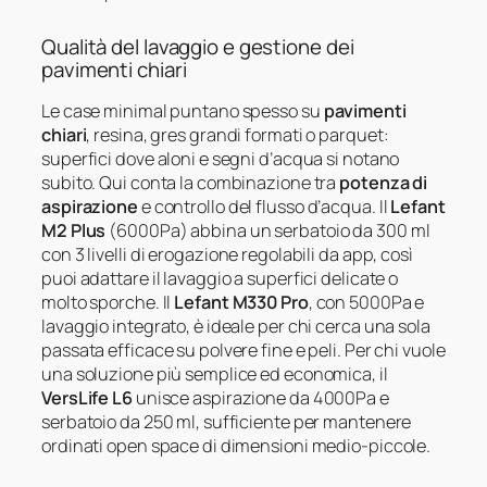
Qualità del lavaggio e gestione dei
pavimenti chiari
Le case minimal puntano spesso su
pavimenti
chiari
, resina, gres grandi formati o parquet:
superfici dove aloni e segni d’acqua si notano
subito. Qui conta la combinazione tra
potenza di
aspirazione
e controllo del flusso d’acqua. Il
Lefant
M2 Plus
(6000Pa) abbina un serbatoio da 300 ml
con 3 livelli di erogazione regolabili da app, così
puoi adattare il lavaggio a superfici delicate o
molto sporche. Il
Lefant M330 Pro
, con 5000Pa e
lavaggio integrato, è ideale per chi cerca una sola
passata efficace su polvere fine e peli. Per chi vuole
una soluzione più semplice ed economica, il
VersLife L6
unisce aspirazione da 4000Pa e
serbatoio da 250 ml, sufficiente per mantenere
ordinati open space di dimensioni medio-piccole.