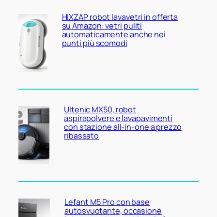
HIXZAP robot lavavetri in offerta
su Amazon: vetri puliti
automaticamente anche nei
punti più scomodi
Ultenic MX50, robot
aspirapolvere e lavapavimenti
con stazione all-in-one a prezzo
ribassato
Lefant M5 Pro con base
autosvuotante, occasione