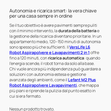
Autonomia e ricarica smart: la vera chiave
per una casa sempre in ordine
Se il tuo obiettivo è avere pavimenti sempre puliti
con il minimo intervento, la
durata della batteria
e
la gestione della ricarica diventano prioritarie. In un
appartamento medio, 120–150 minuti di autonomia
sono spesso più che sufficienti. Il
VersLife L6
Robot Aspirapolvere e Lavapavimenti 2 in 1
offre
fino a 120 minuti, con
ricarica automatica
: quando
l’energia scende, il robot torna da solo alla base.
Chi vuole ancora più indipendenza può guardare a
soluzioni con autonomia estesa e gestione
avanzata degli ambienti, come il
Lefant M2 Plus
Robot Aspirapolvere Lavapavimenti
, che mappa
più piani e riprende la pulizia dal punto esatto in
cui si era fermato.
Nessun prodotto trovato.