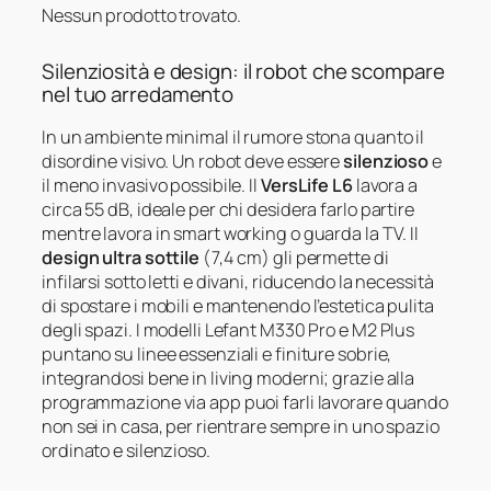
Nessun prodotto trovato.
Silenziosità e design: il robot che scompare
nel tuo arredamento
In un ambiente minimal il rumore stona quanto il
disordine visivo. Un robot deve essere
silenzioso
e
il meno invasivo possibile. Il
VersLife L6
lavora a
circa 55 dB, ideale per chi desidera farlo partire
mentre lavora in smart working o guarda la TV. Il
design ultra sottile
(7,4 cm) gli permette di
infilarsi sotto letti e divani, riducendo la necessità
di spostare i mobili e mantenendo l’estetica pulita
degli spazi. I modelli Lefant M330 Pro e M2 Plus
puntano su linee essenziali e finiture sobrie,
integrandosi bene in living moderni; grazie alla
programmazione via app puoi farli lavorare quando
non sei in casa, per rientrare sempre in uno spazio
ordinato e silenzioso.