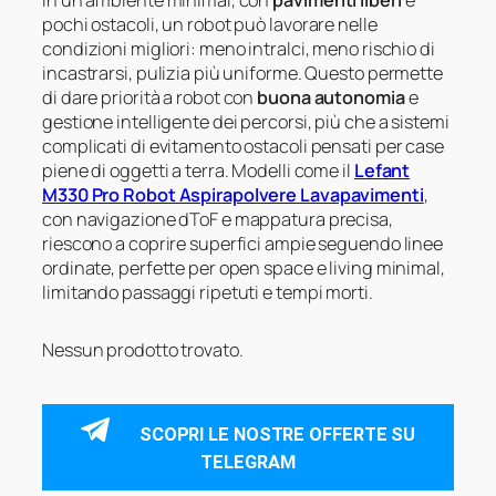
In un ambiente minimal, con
pavimenti liberi
e
pochi ostacoli, un robot può lavorare nelle
condizioni migliori: meno intralci, meno rischio di
incastrarsi, pulizia più uniforme. Questo permette
di dare priorità a robot con
buona autonomia
e
gestione intelligente dei percorsi, più che a sistemi
complicati di evitamento ostacoli pensati per case
piene di oggetti a terra. Modelli come il
Lefant
M330 Pro Robot Aspirapolvere Lavapavimenti
,
con navigazione dToF e mappatura precisa,
riescono a coprire superfici ampie seguendo linee
ordinate, perfette per open space e living minimal,
limitando passaggi ripetuti e tempi morti.
Nessun prodotto trovato.
SCOPRI LE NOSTRE OFFERTE SU
TELEGRAM