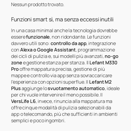
Nessun prodotto trovato.
Funzioni smart sì, ma senza eccessi inutili
In una casa minimal anche la tecnologia dovrebbe
essere
funzionale
, non ridondante. Le funzioni
davvero utili sono:
controllo da app
, integrazione
con
Alexa o Google Assistant
, programmazione
dei cicli di pulizia e, sui modelli più avanzati,
no-go
zone
e gestione stanza per stanza. Il
Lefant M330
Pro
offre mappatura precisa, gestione di più
mappe e controllo via app senza sovraccaricare
l’esperienza con opzioni superflue. Il
Lefant M2
Plus
aggiunge lo
svuotamento automatico
, ideale
per chi vuole intervenire il meno possibile. Il
VersLife L6
, invece, rinuncia alla mappatura ma
offre cinque modalità di pulizia selezionabili da
app o telecomando, più che sufficienti in ambienti
semplici e poco ingombri.