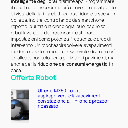
intelligente degli orari
tramite app. Programmare
il robot nelle fasce orarie più convenienti dal punto
di vista della tariffa elettrica può ridurre la spesa in
bolletta. Inoltre, controllando da smartphone i
report di pulizia e la cronologia, puoi capire se il
robot lavora più del necessario e affinare
impostazioni come potenza, frequenza e aree di
intervento. Un robot aspirapolvere lavapavimenti
moderno, usato in modo consapevole, diventa così
un alleato non solo per la pulizia dei pavimenti, ma
anche per la
riduzione dei consumi energetici
in
casa.
Offerte Robot
Ultenic MX50, robot
aspirapolvere e lavapavimenti
con stazione all-in-one a prezzo
ribassato