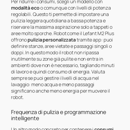
Per ridurre i consumi, scegli un modello con
modalità eco
o comunque con livelli di potenza
regolabili. Questo ti permette di impostare una
pulizia leggera quotidiana a bassa potenza e
riservare la massima aspirazione solo a tappeti o
aree molto sporche. Robot come il Lefant M2 Plus
offrono
pulizia personalizzata
tramite app: puoi
definire stanze, aree vietate e passaggi singoli o
doppi. In questo modo il robot non ripassa
inutilmente su zone già pulite e non entra in
ambienti dove non è necessario, tagliando minuti
di lavoro e quindi consumo di energia. Valuta
sempre se puoi gestire i livelli di acqua nel
lavaggio: meno acqua e meno passaggi
significano anche meno energia per muovere il
robot.
Frequenza di pulizia e programmazione
intelligente
Un altro modo concreto per contenere i
consumi