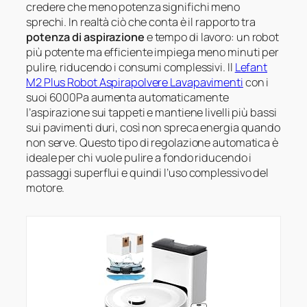
credere che meno potenza significhi meno
sprechi. In realtà ciò che conta è il rapporto tra
potenza di aspirazione
e tempo di lavoro: un robot
più potente ma efficiente impiega meno minuti per
pulire, riducendo i consumi complessivi. Il
Lefant
M2 Plus Robot Aspirapolvere Lavapavimenti
con i
suoi 6000Pa aumenta automaticamente
l’aspirazione sui tappeti e mantiene livelli più bassi
sui pavimenti duri, così non spreca energia quando
non serve. Questo tipo di regolazione automatica è
ideale per chi vuole pulire a fondo riducendo i
passaggi superflui e quindi l’uso complessivo del
motore.