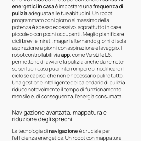
energetici in casa
è impostare una
frequenza di
pulizia
adeguata alle tue abitudini. Un robot
programmato ogni giorno al massimo della
potenza è spesso eccessivo, soprattutto in case
piccole o con pochi occupanti. Meglio pianificare
cicli brevi e mirati, magari alternando giorni di sola
aspirazione a giorni con aspirazione e lavaggio. I
robot controllabili via
app
, come VersLife L6,
permettono di avviare la pulizia anche da remoto:
se sei fuori casa puoi interrompere o modificare il
ciclo se capisci che non è necessario pulire tutto.
Una gestione intelligente del calendario di pulizia
riduce notevolmente il tempo di funzionamento
mensile e, di conseguenza, l’energia consumata.
Navigazione avanzata, mappatura e
riduzione degli sprechi
La tecnologia di
navigazione
è cruciale per
l’efficienza energetica. Un robot con mappatura