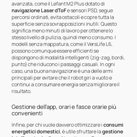
avanzata, come il Lefant M2 Plus dotato di
navigazione Laser dToF
e sensori PSD, segue
percorsi ordinati, evita ostacoli e copre tutta la
superficie senza sovrapposizioni inutili. Questo
significa meno minuti di lavoro per ottenere lo
stesso livello di pulizia, quindi meno consumo. I
modelli senza mappatura, come il VersLife L6,
possono comunque essere efficienti se
dispongono di modalità intelligenti (zig-zag, bordi,
punto) che riducono i passaggi casuali. In ogni
caso, una buona navigazione è una delle armi
principali per evitare che il robot giri a vuoto e
continui a consumare energia senza migliorare il
risultato.
Gestione dell’app, orari e fasce orarie più
convenienti
Infine, per chi vuole davvero ottimizzare i
consumi
energetici domestici
, è utile sfruttare la
gestione