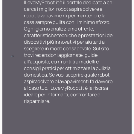
ILoveMyRobot.it è il portale dedicato a chi
cerca i migliori robot aspirapolvere e
robot lavapavimenti per mantenere la
casa sempre pulita con il minimo sforzo.
Ogni giorno analizziamo offerte,
caratteristiche tecniche e prestazioni dei
dispositivi più innovativi per aiutarti a
scegliere in modo consapevole. Sul sito
trovi recensioni aggiornate, guide
all’acquisto, confronti tra modelli e
consigli pratici per ottimizzare la pulizia
domestica. Se vuoi scoprire quale robot
aspirapolvere o lavapavimenti fa davvero
al caso tuo, ILoveMyRobot.it è la risorsa
ideale per informarti, confrontare e
risparmiare.