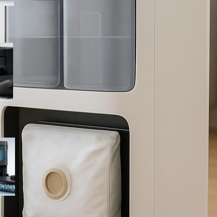
Lefant M5 MAX, robot
aspirapolvere lavapavimenti
con rullo riscaldato e base
autopulente: occasione da
cogliere su Amazon
Lefant M210 PRO OMNI, robot
aspirapolvere lavapavimenti
completo con base
multifunzione in offerta su
Amazon