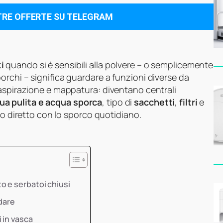
TRE OFFERTE SU TELEGRAM
i
quando si è sensibili alla polvere – o semplicemente
rchi – significa guardare a funzioni diverse da
 aspirazione e mappatura: diventano centrali
ua pulita e acqua sporca
, tipo di
sacchetti
,
filtri
e
to diretto con lo sporco quotidiano.
 e serbatoi chiusi
rdare
 in vasca