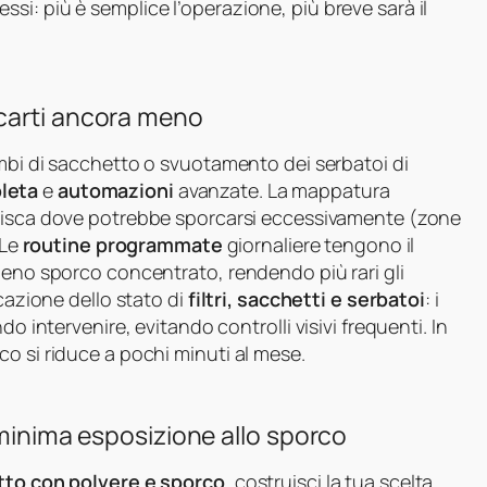
i: più è semplice l’operazione, più breve sarà il
carti ancora meno
ambi di sacchetto o svuotamento dei serbatoi di
leta
e
automazioni
avanzate. La mappatura
finisca dove potrebbe sporcarsi eccessivamente (zone
 Le
routine programmate
giornaliere tengono il
meno sporco concentrato, rendendo più rari gli
icazione dello stato di
filtri, sacchetti e serbatoi
: i
o intervenire, evitando controlli visivi frequenti. In
o si riduce a pochi minuti al mese.
 minima esposizione allo sporco
to con polvere e sporco
, costruisci la tua scelta