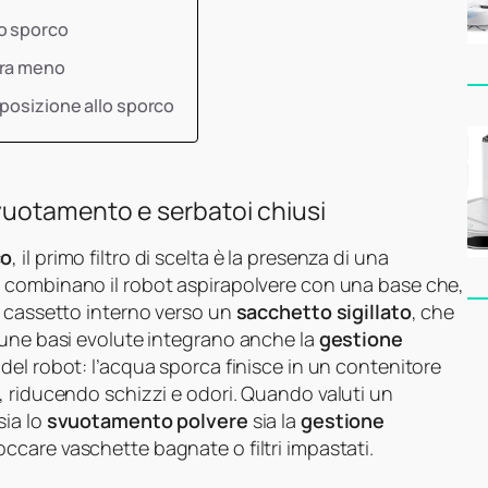
lo sporco
ora meno
sposizione allo sporco
vuotamento e serbatoi chiusi
co
, il primo filtro di scelta è la presenza di una
lli combinano il robot aspirapolvere con una base che,
l cassetto interno verso un
sacchetto sigillato
, che
cune basi evolute integrano anche la
gestione
del robot: l’acqua sporca finisce in un contenitore
, riducendo schizzi e odori. Quando valuti un
sia lo
svuotamento polvere
sia la
gestione
occare vaschette bagnate o filtri impastati.