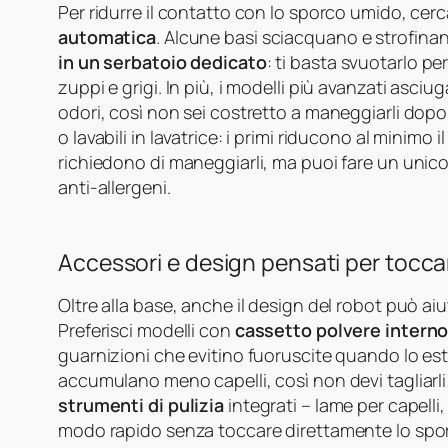
Per ridurre il contatto con lo sporco umido, cer
automatica
. Alcune basi sciacquano e strofinan
in un serbatoio dedicato
: ti basta svuotarlo p
zuppi e grigi. In più, i modelli più avanzati asciu
odori, così non sei costretto a maneggiarli dopo
o lavabili in lavatrice: i primi riducono al minimo
richiedono di maneggiarli, ma puoi fare un unic
anti-allergeni.
Accessori e design pensati per tocc
Oltre alla base, anche il design del robot può aiu
Preferisci modelli con
cassetto polvere interno
guarnizioni che evitino fuoruscite quando lo est
accumulano meno capelli, così non devi tagliarli
strumenti di pulizia
integrati – lame per capelli,
modo rapido senza toccare direttamente lo sporco