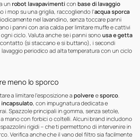
ca un
robot lavapavimenti
con
base di lavaggio
o i mop su una griglia, raccogliendo l’
acqua sporca
eriodicamente nel lavandino, senza toccare panni
gano i panni con aria calda per limitare muffe e cattivi
 ogni ciclo. Valuta anche se i panni sono
usa e getta
 il contatto (si staccano e si buttano), i secondi
o lavaggio periodico ad alta temperatura con un ciclo
are meno lo sporco
tare a limitare l’esposizione a
polvere
e
sporco
.
 incapsulato
, con impugnatura dedicata e
rai. Spazzole principali in gomma, senza setole,
 a mano con forbici o coltelli. Alcuni brand includono
 spazzolini rigidi – che ti permettono di intervenire in
. Verifica anche che il vano del filtro sia facilmente