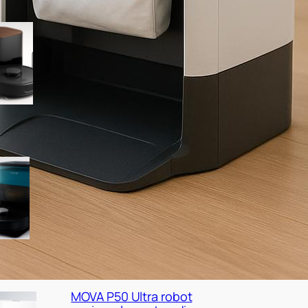
SwitchBot K11+ robot
aspirapolvere e
lavapavimenti, minimo
storico su Amazon
Cecotec Conga X50 X-Treme,
robot con base autovuotante
a prezzo super su Amazon
MOVA P50 Ultra robot