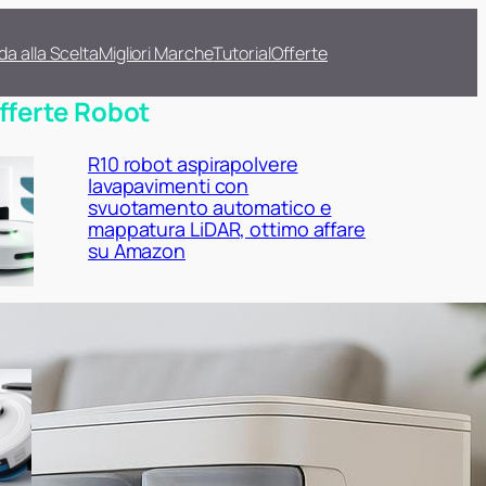
da alla Scelta
Migliori Marche
Tutorial
Offerte
fferte Robot
R10 robot aspirapolvere
lavapavimenti con
svuotamento automatico e
mappatura LiDAR, ottimo affare
su Amazon
Lefant M2 Plus con stazione di
raccolta automatica: robot
aspirapolvere lavapavimenti 2 in
1 da prendere ora su Amazon