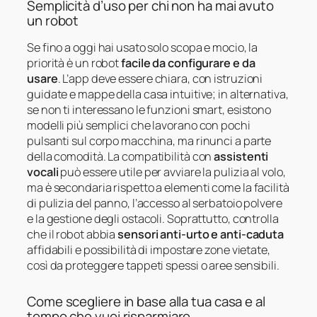
Semplicità d’uso per chi non ha mai avuto
un robot
Se fino a oggi hai usato solo scopa e mocio, la
priorità è un robot
facile da configurare e da
usare
. L’app deve essere chiara, con istruzioni
guidate e mappe della casa intuitive; in alternativa,
se non ti interessano le funzioni smart, esistono
modelli più semplici che lavorano con pochi
pulsanti sul corpo macchina, ma rinunci a parte
della comodità. La compatibilità con
assistenti
vocali
può essere utile per avviare la pulizia al volo,
ma è secondaria rispetto a elementi come la facilità
di pulizia del panno, l’accesso al serbatoio polvere
e la gestione degli ostacoli. Soprattutto, controlla
che il robot abbia
sensori anti-urto e anti-caduta
affidabili e possibilità di impostare zone vietate,
così da proteggere tappeti spessi o aree sensibili.
Come scegliere in base alla tua casa e al
tempo che vuoi risparmiare