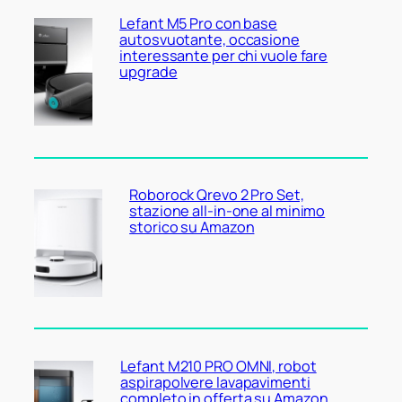
Lefant M5 Pro con base
autosvuotante, occasione
interessante per chi vuole fare
upgrade
Roborock Qrevo 2 Pro Set,
stazione all-in-one al minimo
storico su Amazon
Lefant M210 PRO OMNI, robot
aspirapolvere lavapavimenti
completo in offerta su Amazon