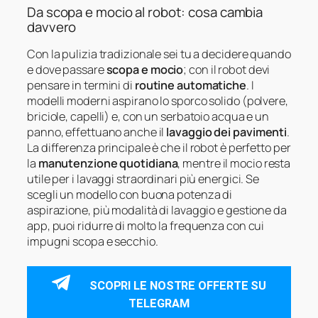
Da scopa e mocio al robot: cosa cambia
davvero
Con la pulizia tradizionale sei tu a decidere quando
e dove passare
scopa e mocio
; con il robot devi
pensare in termini di
routine automatiche
. I
modelli moderni aspirano lo sporco solido (polvere,
briciole, capelli) e, con un serbatoio acqua e un
panno, effettuano anche il
lavaggio dei pavimenti
.
La differenza principale è che il robot è perfetto per
la
manutenzione quotidiana
, mentre il mocio resta
utile per i lavaggi straordinari più energici. Se
scegli un modello con buona potenza di
aspirazione, più modalità di lavaggio e gestione da
app, puoi ridurre di molto la frequenza con cui
impugni scopa e secchio.
SCOPRI LE NOSTRE OFFERTE SU
TELEGRAM