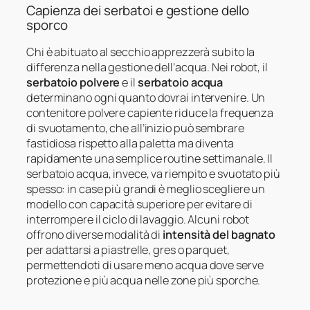
Capienza dei serbatoi e gestione dello
sporco
Chi è abituato al secchio apprezzerà subito la
differenza nella gestione dell’acqua. Nei robot, il
serbatoio polvere
e il
serbatoio acqua
determinano ogni quanto dovrai intervenire. Un
contenitore polvere capiente riduce la frequenza
di svuotamento, che all’inizio può sembrare
fastidiosa rispetto alla paletta ma diventa
rapidamente una semplice routine settimanale. Il
serbatoio acqua, invece, va riempito e svuotato più
spesso: in case più grandi è meglio scegliere un
modello con capacità superiore per evitare di
interrompere il ciclo di lavaggio. Alcuni robot
offrono diverse modalità di
intensità del bagnato
per adattarsi a piastrelle, gres o parquet,
permettendoti di usare meno acqua dove serve
protezione e più acqua nelle zone più sporche.