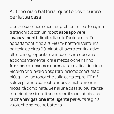
Autonomia e batteria: quanto deve durare
per la tua casa
Con scopa e mocio non hai problemi di batteria, ma
ti stanchi tu; con un
robot aspirapolvere
lavapavimenti
il limite diventa l’autonomia. Per
appartamenti fino a 70–80 m² basta di solito una
batteria da circa 90 minuti di lavoro continuativo;
oltre, è meglio puntare a modelli che superano
abbondantemente l’ora e mezza o che hanno
funzione di ricarica e ripresa
automatica del ciclo.
Ricorda che lavare e aspirare insieme consuma di
più, quindi un robot che sulla carta copre 120 m²
solo aspirando potrebbe ridursi a molto meno in
modalità combinata. Se hai una casa su più stanze
e corridoi, assicurati anche che il robot abbia una
buona
navigazione intelligente
per evitare giri a
vuoto che sprecano batteria.