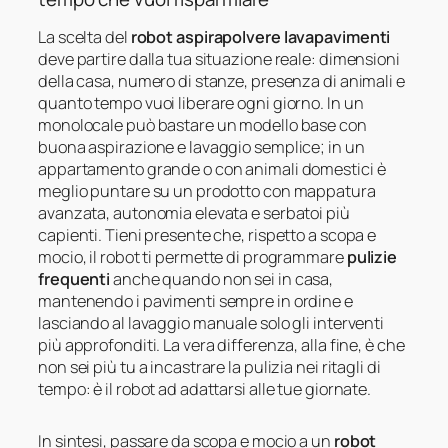
La scelta del
robot aspirapolvere lavapavimenti
deve partire dalla tua situazione reale: dimensioni
della casa, numero di stanze, presenza di animali e
quanto tempo vuoi liberare ogni giorno. In un
monolocale può bastare un modello base con
buona aspirazione e lavaggio semplice; in un
appartamento grande o con animali domestici è
meglio puntare su un prodotto con mappatura
avanzata, autonomia elevata e serbatoi più
capienti. Tieni presente che, rispetto a scopa e
mocio, il robot ti permette di programmare
pulizie
frequenti
anche quando non sei in casa,
mantenendo i pavimenti sempre in ordine e
lasciando al lavaggio manuale solo gli interventi
più approfonditi. La vera differenza, alla fine, è che
non sei più tu a incastrare la pulizia nei ritagli di
tempo: è il robot ad adattarsi alle tue giornate.
In sintesi, passare da scopa e mocio a un
robot