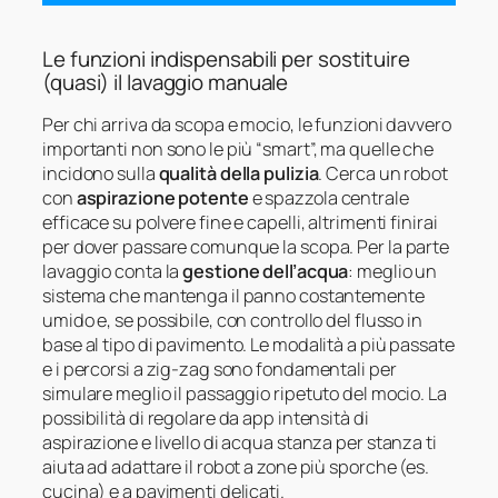
Le funzioni indispensabili per sostituire
(quasi) il lavaggio manuale
Per chi arriva da scopa e mocio, le funzioni davvero
importanti non sono le più “smart”, ma quelle che
incidono sulla
qualità della pulizia
. Cerca un robot
con
aspirazione potente
e spazzola centrale
efficace su polvere fine e capelli, altrimenti finirai
per dover passare comunque la scopa. Per la parte
lavaggio conta la
gestione dell’acqua
: meglio un
sistema che mantenga il panno costantemente
umido e, se possibile, con controllo del flusso in
base al tipo di pavimento. Le modalità a più passate
e i percorsi a zig-zag sono fondamentali per
simulare meglio il passaggio ripetuto del mocio. La
possibilità di regolare da app intensità di
aspirazione e livello di acqua stanza per stanza ti
aiuta ad adattare il robot a zone più sporche (es.
cucina) e a pavimenti delicati.