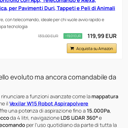
ontrollo con App, Telecomando e Alexa,
ica, per Pavimenti Duri, Tappeti e Peli di Animali
re, con telecomando, ideale per chi vuole avvio rapido e
oppa tecnologia
119,99 EUR
139,00 EUR
−19,01 EUR
Acquista su Amazon
llo evoluto ma ancora comandabile da
rinunciare a funzioni avanzate come la
mappatura
me il
Vexilar W15 Robot Aspirapolvere
ffre una potenza di aspirazione fino a
15.000Pa
,
acco
da 4 litri, navigazione
LDS LiDAR 360°
e
lecomando
per l’uso quotidiano da parte di tutta la