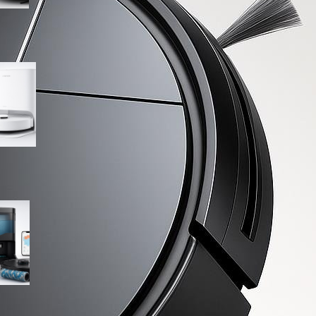
Roborock Qrevo 2 Pro Set,
stazione all-in-one al minimo
storico su Amazon
Lefant M210 PRO OMNI, robot
aspirapolvere lavapavimenti
completo in offerta su
Amazon