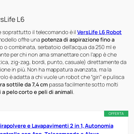
sLife L6
 soprattutto il telecomando è il
VersLife L6 Robot
modello offre una
potenza di aspirazione fino a
io o combinata, serbatoio dell’acqua da 250 ml e
ante per chi non ama smanettare con l’app è che
ca, zig-zag, bordi, punto, casuale) direttamente da
one in più. Non ha mappatura avanzata, ma la
olo è adatta a chi vuole un robot che “giri” e pulisca
tra sottile da 7,4 cm
passa facilmente sotto molti
 a pelo corto e peli di animali
.
OFFERTA
irapolvere e Lavapavimenti 2 in 1, Autonomia