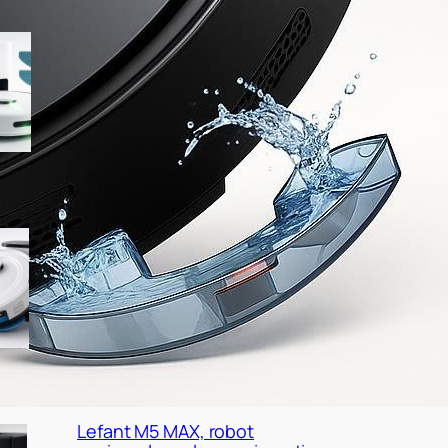
R10 robot aspirapolvere
lavapavimenti con
svuotamento automatico e
mappatura LiDAR, ottimo affare
su Amazon
Lefant M2 Plus con stazione di
raccolta automatica: robot
aspirapolvere lavapavimenti 2 in
1 da prendere ora su Amazon
Lefant M5 MAX, robot