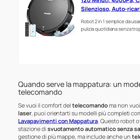
120 Minuti, 4000Pa, C
Silenzioso, Auto-ricar
Robot 2 in 1 semplice da usa
pulizia quotidiana senza tr
Quando serve la mappatura: un mode
telecomando
Se vuoi il comfort del
telecomando
ma non vuoi 
laser
, puoi orientarti su modelli più completi co
Lavapavimenti con Mappatura
. Questo robot o
stazione di
svuotamento automatico senza s
gestione di più mappe, ma include anche un
te