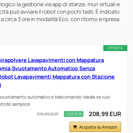
ologico la gestione via app di stanze, muri virtuali e
tà può avviare il robot con pochi tasti. È indicato
 a circa 3 ore in modalità Eco, con ritorno e ripresa
OFFERTA
pirapolvere Lavapavimenti con Mappatura
omia,Svuotamento Automatico,Senza
Robot Lavapavimenti Mappatura con Stazione
i
 svuotamento automatico e telecomando: ideale se vuoi
trollo semplice
208,99 EUR
219,99 EUR
−11,00 EUR
Acquista su Amazon