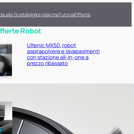
da alla Scelta
Migliori Marche
Tutorial
Offerte
fferte Robot
Ultenic MX50, robot
aspirapolvere e lavapavimenti
con stazione all-in-one a
prezzo ribassato
Lefant M5 Pro con base
autosvuotante, occasione
interessante per chi vuole
fare upgrade