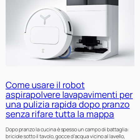
s
p
l
a
a
o
r
v
d
e
i
e
a
m
l
l
e
r
m
n
o
e
t
b
g
i
o
l
p
t
i
e
a
o
r
s
Come usare il robot
l
e
p
e
aspirapolvere lavapavimenti per
v
i
d
una pulizia rapida dopo pranzo
i
r
i
t
a
v
senza rifare tutta la mappa
a
p
e
r
o
r
Dopo pranzo la cucina è spesso un campo di battaglia:
e
l
s
briciole sotto il tavolo, gocce d’acqua vicino al lavello,
g
v
e