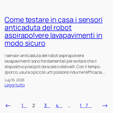
e
o
C
s
t
o
t
a
m
Come testare in casa i sensori
e
s
e
r
p
r
anticaduta del robot
o
i
e
aspirapolvere lavapavimenti in
:
r
g
p
a
modo sicuro
i
r
p
s
e
o
t
I sensori anticaduta del robot aspirapolvere
s
l
r
lavapavimenti sono fondamentali per evitare che il
e
v
a
dispositivo precipiti da scale o dislivelli. Con il tempo,
,
e
r
sporco, usura o piccoli urti possono ridurne l’efficacia.…
v
r
e
o
e
l
Lug 16, 2026
l
:
l
Leggi tutto
a
t
C
a
g
a
o
v
a
g
m
a
r
←
→
1
2
3
4
…
17
g
e
p
a
i
t
a