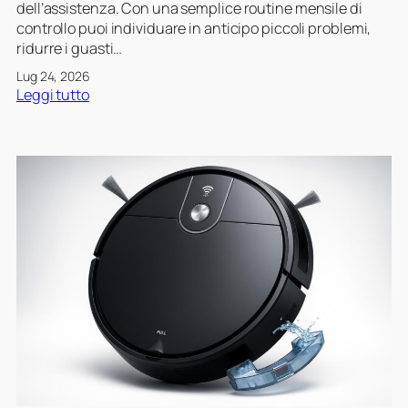
dell’assistenza. Con una semplice routine mensile di
u
controllo puoi individuare in anticipo piccoli problemi,
r
ridurre i guasti…
a
d
Lug 24, 2026
e
:
Leggi tutto
i
C
c
o
o
m
m
e
p
c
o
r
n
e
e
a
n
r
t
e
i
u
d
n
e
a
l
r
r
o