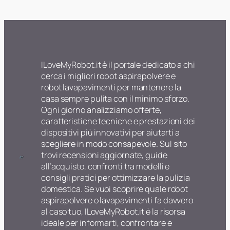
n
o
e
v
z
e
s
i
i
a
t
m
a
p
a
e
d
p
r
n
e
ILoveMyRobot.it è il portale dedicato a chi
e
t
l
cerca i migliori robot aspirapolvere e
i
i
r
robot lavapavimenti per mantenere la
n
:
o
casa sempre pulita con il minimo sforzo.
c
g
b
Ogni giorno analizziamo offerte,
a
u
o
caratteristiche tecniche e prestazioni dei
s
i
t
dispositivi più innovativi per aiutarti a
a
d
a
scegliere in modo consapevole. Sul sito
i
a
s
trovi recensioni aggiornate, guide
s
s
p
all’acquisto, confronti tra modelli e
e
e
i
consigli pratici per ottimizzare la pulizia
n
m
r
domestica. Se vuoi scoprire quale robot
s
p
a
aspirapolvere o lavapavimenti fa davvero
o
l
p
al caso tuo, ILoveMyRobot.it è la risorsa
r
i
o
ideale per informarti, confrontare e
i
c
l