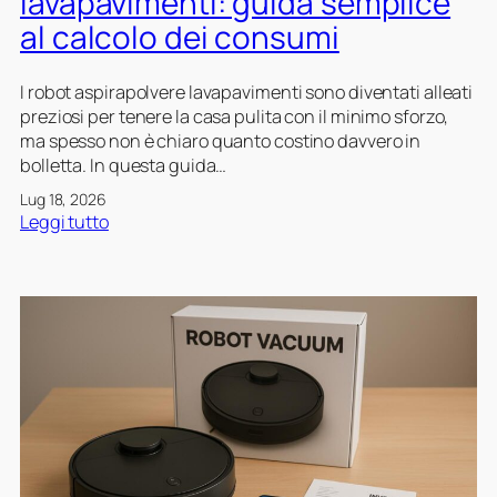
lavapavimenti: guida semplice
k
e
a
al calcolo dei consumi
e
n
p
n
z
o
I robot aspirapolvere lavapavimenti sono diventati alleati
d
a
l
preziosi per tenere la casa pulita con il minimo sforzo,
m
v
ma spesso non è chiaro quanto costino davvero in
a
e
bolletta. In questa guida…
p
r
p
e
Lug 18, 2026
a
l
:
Leggi tutto
t
a
Q
u
v
u
r
a
a
a
p
n
i
a
t
n
v
o
u
i
t
n
m
i
a
e
c
c
n
o
a
t
s