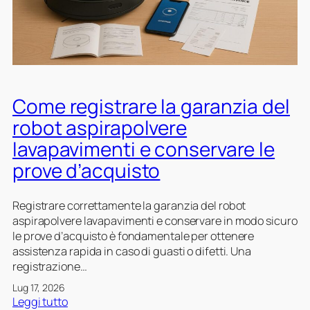
s
i
t
a
s
a
m
e
d
o
t
a
d
i
v
e
t
v
r
r
Come registrare la garanzia del
e
n
a
r
robot aspirapolvere
a
s
o
lavapavimenti e conservare le
f
a
e
l
prove d’acquisto
r
m
i
e
Registrare correttamente la garanzia del robot
s
s
aspirapolvere lavapavimenti e conservare in modo sicuro
c
e
le prove d’acquisto è fondamentale per ottenere
i
i
assistenza rapida in caso di guasti o difetti. Una
a
l
registrazione…
l
r
l
o
Lug 17, 2026
’
b
:
Leggi tutto