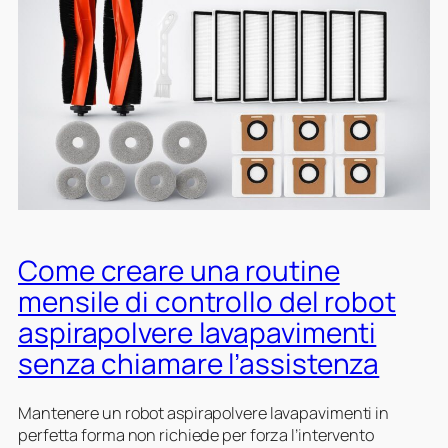
a
r
e
l
a
p
e
r
c
e
n
Come creare una routine
t
u
mensile di controllo del robot
a
aspirapolvere lavapavimenti
l
e
senza chiamare l’assistenza
d
i
Mantenere un robot aspirapolvere lavapavimenti in
u
perfetta forma non richiede per forza l’intervento
s