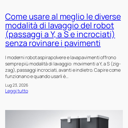
o
u
b
t
o
Come usare al meglio le diverse
i
t
n
modalità di lavaggio del robot
a
e
(passaggi a Y, a S e incrociati)
s
m
p
e
senza rovinare i pavimenti
i
n
r
s
I moderni robot aspirapolvere e lavapavimenti offrono
a
i
sempre più modalità di lavaggio: movimenti a Y, a S (zig-
p
l
zag), passaggi incrociati, avanti e indietro. Capire come
o
e
funzionano e quando usarli è…
l
d
v
i
Lug 23, 2026
e
c
:
Leggi tutto
r
o
C
e
n
o
l
t
m
a
r
e
v
o
u
a
l