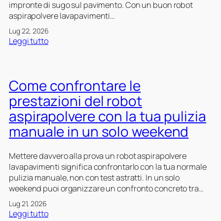
impronte di sugo sul pavimento. Con un buon robot
u
e
m
aspirapolvere lavapavimenti…
a
r
o
s
e
d
Lug 22, 2026
t
l
a
:
Leggi tutto
i
a
l
C
i
v
i
o
m
a
t
m
Come confrontare le
p
p
à
e
r
a
d
u
prestazioni del robot
o
v
i
s
aspirapolvere con la tua pulizia
v
i
l
a
v
m
a
manuale in un solo weekend
r
i
e
v
e
s
n
a
i
Mettere davvero alla prova un robot aspirapolvere
i
t
g
l
lavapavimenti significa confrontarlo con la tua normale
i
g
r
pulizia manuale, non con test astratti. In un solo
s
i
o
weekend puoi organizzare un confronto concreto tra…
e
o
b
n
d
o
Lug 21, 2026
z
:
e
Leggi tutto
t