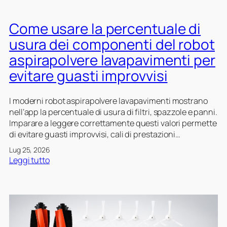
Come usare la percentuale di
usura dei componenti del robot
aspirapolvere lavapavimenti per
evitare guasti improvvisi
I moderni robot aspirapolvere lavapavimenti mostrano
nell’app la percentuale di usura di filtri, spazzole e panni.
Imparare a leggere correttamente questi valori permette
di evitare guasti improvvisi, cali di prestazioni…
Lug 25, 2026
:
Leggi tutto
C
o
m
e
u
s