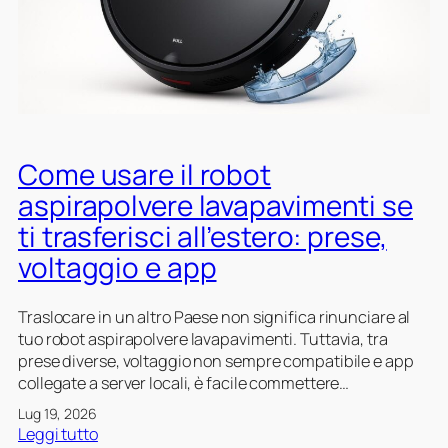
a
n
l
p
p
a
m
i
o
r
e
d
l
e
g
a
v
i
l
d
e
p
i
o
r
a
o
p
e
Come usare il robot
v
u
o
c
i
n
p
aspirapolvere lavapavimenti se
o
m
r
r
ti trasferisci all’estero: prese,
n
e
o
a
l
n
b
n
voltaggio e app
a
t
o
z
t
i
t
o
Traslocare in un altro Paese non significa rinunciare al
u
a
s
tuo robot aspirapolvere lavapavimenti. Tuttavia, tra
a
s
e
prese diverse, voltaggio non sempre compatibile e app
p
p
n
collegate a server locali, è facile commettere…
u
i
z
l
r
a
Lug 19, 2026
i
a
r
:
Leggi tutto