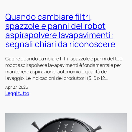
Quando cambiare filtri,
spazzole e panni del robot
aspirapolvere lavapavimenti:
segnali chiari da riconoscere
Capire quando cambiare filtri, spazzole e panni del tuo
robot aspirapolvere lavapavimenti è fondamentale per
mantenere aspirazione, autonomia e qualità del
lavaggio. Le indicazioni dei produttori (3, 6 o 12…
Apr 27, 2026
:
Leggi tutto
Q
u
a
n
d
o