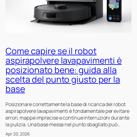
i
v
s
r
e
e
e
r
i
e
l
l
t
a
u
v
o
a
Come capire se il robot
r
p
o
aspirapolvere lavapavimenti è
a
b
posizionato bene: guida alla
v
o
i
t
scelta del punto giusto per la
m
a
base
e
s
n
p
t
i
Posizionare correttamente la base di ricarica del robot
i
r
aspirapolvere lavapavimenti è fondamentale per evitare
p
a
errori, mappe imprecise e continue interruzioni durante
r
p
la pulizia. Una base messa nel punto sbagliato può…
i
o
Apr 20, 2026
m
l