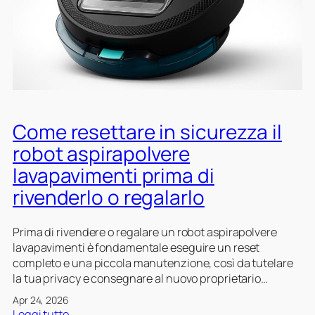
g
l
t
a
o
i
r
i
:
e
n
s
i
s
e
l
i
g
r
c
n
o
u
a
Come resettare in sicurezza il
b
r
l
o
e
robot aspirapolvere
i
t
z
c
lavapavimenti prima di
a
z
h
s
rivenderlo o regalarlo
a
i
p
e
a
i
p
r
Prima di rivendere o regalare un robot aspirapolvere
r
r
i
lavapavimenti è fondamentale eseguire un reset
a
e
d
completo e una piccola manutenzione, così da tutelare
p
v
a
la tua privacy e consegnare al nuovo proprietario…
o
e
r
l
Apr 24, 2026
n
i
v
:
Leggi tutto