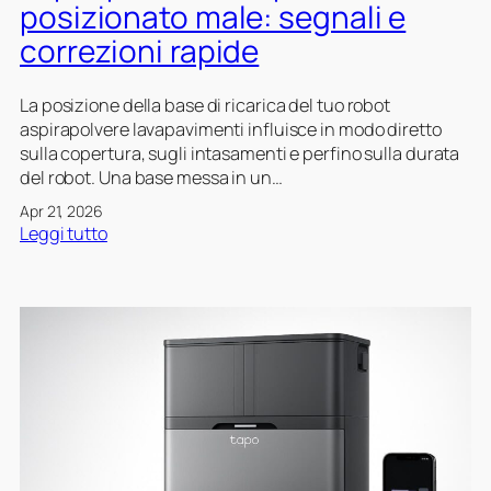
posizionato male: segnali e
‑
e
F
z
correzioni rapide
i
z
d
a
La posizione della base di ricarica del tuo robot
i
i
aspirapolvere lavapavimenti influisce in modo diretto
c
l
sulla copertura, sugli intasamenti e perfino sulla durata
a
r
del robot. Una base messa in un…
s
o
a
b
Apr 21, 2026
s
o
:
Leggi tutto
e
t
C
n
a
o
z
s
m
a
p
e
i
i
c
m
r
a
p
a
p
a
p
i
z
o
r
z
l
e