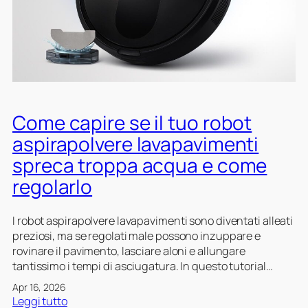
l
v
a
a
a
r
v
p
e
a
a
c
p
v
o
a
i
r
v
m
r
i
e
Come capire se il tuo robot
e
m
n
t
aspirapolvere lavapavimenti
e
t
t
spreca troppa acqua e come
n
i
a
t
i
m
regolarlo
i
n
e
b
n
I robot aspirapolvere lavapavimenti sono diventati alleati
a
t
preziosi, ma se regolati male possono inzuppare e
s
e
rovinare il pavimento, lasciare aloni e allungare
e
a
tantissimo i tempi di asciugatura. In questo tutorial…
a
s
l
p
Apr 16, 2026
t
i
:
Leggi tutto