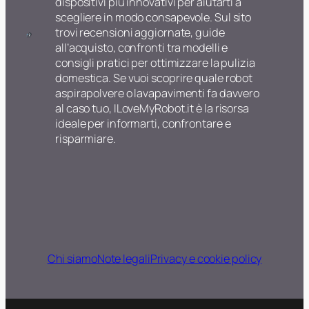
o
e
dispositivi più innovativi per aiutarti a
o
s
scegliere in modo consapevole. Sul sito
t
t
trovi recensioni aggiornate, guide
a
i
all’acquisto, confronti tra modelli e
s
r
consigli pratici per ottimizzare la pulizia
p
e
domestica. Se vuoi scoprire quale robot
i
p
aspirapolvere o lavapavimenti fa davvero
r
e
al caso tuo, ILoveMyRobot.it è la risorsa
a
l
ideale per informarti, confrontare e
p
i
risparmiare.
o
d
l
i
v
a
e
n
r
i
e
m
l
a
a
Chi siamo
Note legali
Privacy e cookie policy
l
v
i
a
e
p
s
a