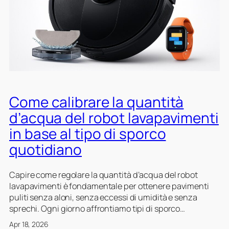
i
m
i
e
e
e
c
n
r
o
t
e
r
i
l
r
è
’
e
p
a
z
o
l
i
s
Come calibrare la quantità
t
o
i
e
d’acqua del robot lavapavimenti
n
z
z
i
in base al tipo di sporco
i
z
r
o
a
quotidiano
a
n
d
p
a
e
i
Capire come regolare la quantità d’acqua del robot
t
l
d
lavapavimenti è fondamentale per ottenere pavimenti
o
l
e
puliti senza aloni, senza eccessi di umidità e senza
b
e
sprechi. Ogni giorno affrontiamo tipi di sporco…
e
s
n
o
Apr 18, 2026