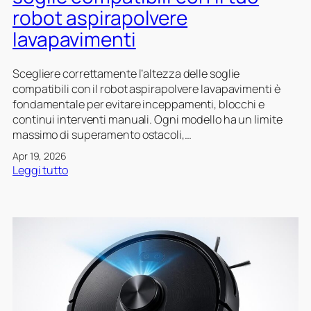
a
r
s
robot aspirapolvere
s
l
i
p
lavapavimenti
o
z
i
i
r
o
Scegliere correttamente l’altezza delle soglie
a
n
compatibili con il robot aspirapolvere lavapavimenti è
p
a
fondamentale per evitare inceppamenti, blocchi e
o
t
continui interventi manuali. Ogni modello ha un limite
l
o
massimo di superamento ostacoli,…
v
m
e
Apr 19, 2026
a
r
:
Leggi tutto
l
e
C
e
l
o
:
a
m
s
v
e
e
a
s
g
p
c
n
a
e
a
v
g
l
i
l