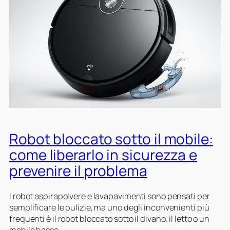
c
a
m
b
i
a
r
e
f
i
l
Robot bloccato sotto il mobile:
t
r
come liberarlo in sicurezza e
i
prevenire il problema
,
s
p
I robot aspirapolvere e lavapavimenti sono pensati per
a
semplificare le pulizie, ma uno degli inconvenienti più
z
frequenti è il robot bloccato sotto il divano, il letto o un
z
mobile basso.…