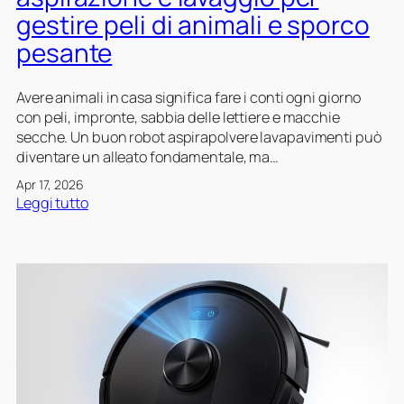
t
t
gestire peli di animali e sporco
u
u
i
n
o
t
pesante
t
r
à
o
o
d
Avere animali in casa significa fare i conti ogni giorno
g
b
’
con peli, impronte, sabbia delle lettiere e macchie
i
o
a
secche. Un buon robot aspirapolvere lavapavimenti può
u
t
c
diventare un alleato fondamentale, ma…
s
a
q
t
s
u
Apr 17, 2026
o
p
a
:
Leggi tutto
p
i
d
C
e
r
e
o
r
a
l
m
l
p
r
e
a
o
o
i
b
l
b
m
a
v
o
p
s
e
t
o
e
r
l
s
e
a
t