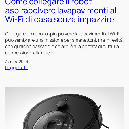
Come collegare il robot
i
i
r
aspirapolvere lavapavimenti al
l
a
Wi‑Fi di casa senza impazzire
m
p
o
o
b
l
Collegare un robot aspirapolvere lavapavimenti al Wi‑Fi
i
v
può sembrare una missione per smanettoni, ma in realtà,
l
e
con qualche passaggio chiaro, è alla portata di tutti. La
e
r
connessione alla rete di…
:
e
Apr 25, 2026
c
l
:
Leggi tutto
o
a
C
m
v
o
e
a
m
l
p
e
i
a
c
b
v
o
e
i
l
r
m
l
a
e
e
r
n