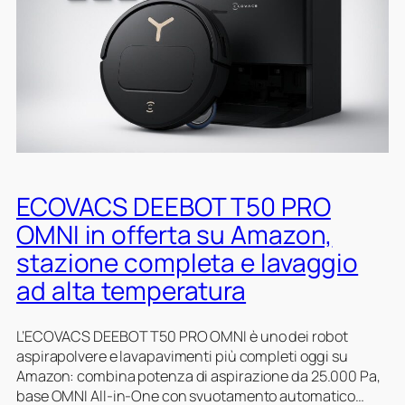
a
0
i
z
N
h
o
e
a
n
o
m
c
i
o
o
n
l
n
s
t
s
c
e
c
o
f
o
n
i
n
ECOVACS DEEBOT T50 PRO
t
n
t
o
OMNI in offerta su Amazon,
e
o
s
stazione completa e lavaggio
s
e
u
t
b
A
ad alta temperatura
r
u
m
e
o
a
L’ECOVACS DEEBOT T50 PRO OMNI è uno dei robot
n
z
aspirapolvere e lavapavimenti più completi oggi su
r
o
Amazon: combina potenza di aspirazione da 25.000 Pa,
a
n
base OMNI All‑in‑One con svuotamento automatico…
p
,