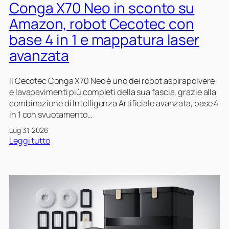
m
n
Conga X70 Neo in sconto su
n
a
,
t
Amazon, robot Cecotec con
z
s
r
base 4 in 1 e mappatura laser
o
o
y
n
l
l
avanzata
u
e
z
v
Il Cecotec Conga X70 Neo è uno dei robot aspirapolvere
i
e
e lavapavimenti più completi della sua fascia, grazie alla
o
l
combinazione di Intelligenza Artificiale avanzata, base 4
n
C
in 1 con svuotamento…
e
e
s
c
Lug 31, 2026
m
o
:
Leggi tutto
a
t
C
r
e
o
t
c
n
p
s
g
e
u
a
r
A
X
c
m
7
h