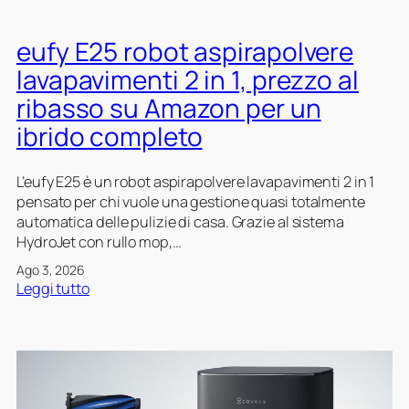
eufy E25 robot aspirapolvere
lavapavimenti 2 in 1, prezzo al
ribasso su Amazon per un
ibrido completo
L’eufy E25 è un robot aspirapolvere lavapavimenti 2 in 1
pensato per chi vuole una gestione quasi totalmente
automatica delle pulizie di casa. Grazie al sistema
HydroJet con rullo mop,…
Ago 3, 2026
:
Leggi tutto
e
u
f
y
E
2