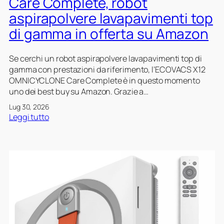
Care Complete, robot
t
a
o
aspirapolvere lavapavimenti top
u
g
b
r
g
o
di gamma in offerta su Amazon
a
i
t
o
a
Se cerchi un robot aspirapolvere lavapavimenti top di
e
s
gamma con prestazioni da riferimento, l’ECOVACS X12
v
p
OMNICYCLONE Care Complete è in questo momento
o
i
uno dei best buy su Amazon. Grazie a…
l
r
u
a
Lug 30, 2026
t
p
:
Leggi tutto
o
o
E
a
l
C
p
v
O
r
e
V
e
r
A
z
e
C
z
l
S
o
a
X
r
v
1