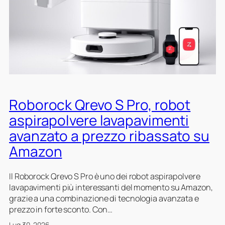
a
o
0
n
n
s
z
,
P
a
s
r
t
t
o
a
a
G
z
e
i
n
o
3
n
Roborock Qrevo S Pro, robot
s
e
u
aspirapolvere lavapavimenti
c
A
avanzato a prezzo ribassato su
o
m
m
a
Amazon
p
z
l
o
Il Roborock Qrevo S Pro è uno dei robot aspirapolvere
e
n
lavapavimenti più interessanti del momento su Amazon,
t
,
grazie a una combinazione di tecnologia avanzata e
a
r
prezzo in forte sconto. Con…
e
o
l
b
Lug 30, 2026