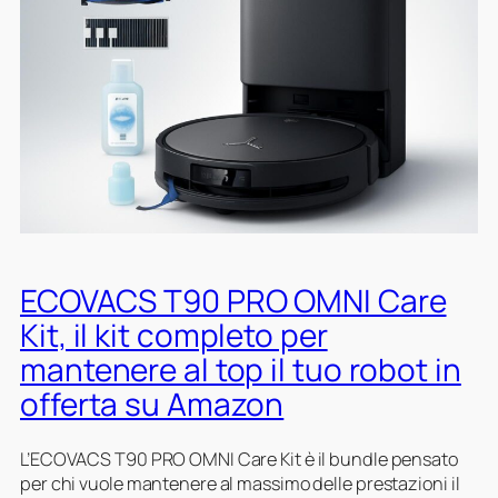
5
r
o
b
o
t
a
s
p
i
r
ECOVACS T90 PRO OMNI Care
a
p
Kit, il kit completo per
o
mantenere al top il tuo robot in
l
v
offerta su Amazon
e
r
L’ECOVACS T90 PRO OMNI Care Kit è il bundle pensato
e
per chi vuole mantenere al massimo delle prestazioni il
l