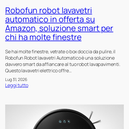
z
I
z
Robofun robot lavavetri
C
o
a
automatico in offerta su
a
r
Amazon, soluzione smart per
l
e
r
K
chi ha molte finestre
i
i
b
t
Se hai molte finestre, vetrate o box doccia da pulire, il
a
,
Robofun Robot lavavetri Automatico è una soluzione
s
i
davvero smart da affiancare al tuo robot lavapavimenti.
s
l
Questo lavavetri elettrico offre…
o
k
s
i
Lug 31, 2026
u
t
:
Leggi tutto
A
c
R
m
o
o
a
m
b
z
p
o
o
l
f
n
e
u
p
t