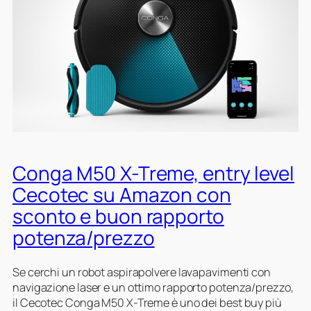
n
e
o
r
r
p
o
u
e
b
n
r
o
i
m
t
b
a
l
r
n
a
i
t
v
d
e
a
o
n
v
c
e
Conga M50 X-Treme, entry level
e
o
r
t
Cecotec su Amazon con
m
e
r
sconto e buon rapporto
p
a
i
l
l
a
potenza/prezzo
e
t
u
t
o
t
Se cerchi un robot aspirapolvere lavapavimenti con
o
p
o
navigazione laser e un ottimo rapporto potenza/prezzo,
i
m
il Cecotec Conga M50 X-Treme è uno dei best buy più
l
a