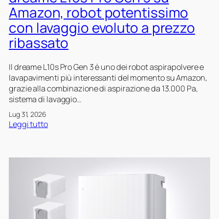
i
O
Amazon, robot potentissimo
n
O
con lavaggio evoluto a prezzo
1
M
e
N
ribassato
m
I
a
i
Il dreame L10s Pro Gen 3 è uno dei robot aspirapolvere e
p
n
lavapavimenti più interessanti del momento su Amazon,
p
o
grazie alla combinazione di aspirazione da 13.000 Pa,
a
f
sistema di lavaggio…
t
f
u
e
Lug 31, 2026
r
r
:
Leggi tutto
a
t
d
l
a
r
a
s
e
s
u
a
e
A
m
r
m
e
a
a
L
v
z
1