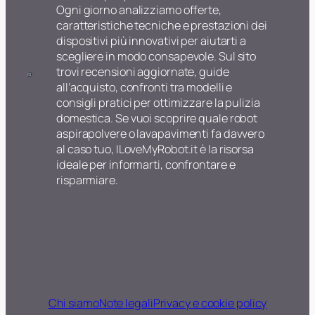
n
r
Ogni giorno analizziamo offerte,
l
e
caratteristiche tecniche e prestazioni dei
a
l
dispositivi più innovativi per aiutarti a
v
a
scegliere in modo consapevole. Sul sito
a
v
trovi recensioni aggiornate, guide
v
a
all’acquisto, confronti tra modelli e
e
p
consigli pratici per ottimizzare la pulizia
t
a
domestica. Se vuoi scoprire quale robot
r
v
aspirapolvere o lavapavimenti fa davvero
i
i
al caso tuo, ILoveMyRobot.it è la risorsa
e
m
ideale per informarti, confrontare e
l
e
risparmiare.
e
n
t
t
t
i
r
t
i
o
c
p
o
d
s
i
Chi siamo
Note legali
Privacy e cookie policy
m