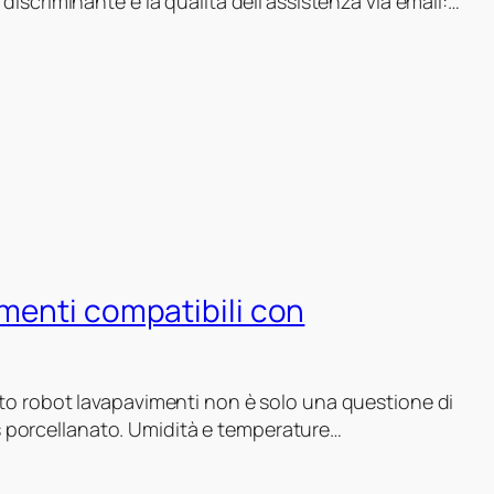
 discriminante è la qualità dell’assistenza via email:…
imenti compatibili con
usto robot lavapavimenti non è solo una questione di
 porcellanato. Umidità e temperature…