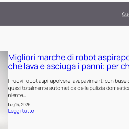
Gui
Migliori marche di robot aspirap
che lava e asciuga i panni: per c
I nuovi robot aspirapolvere lavapavimenti con base
quasi totalmente automatica della pulizia domestica
niente…
Lug 15, 2026
:
Leggi tutto
M
i