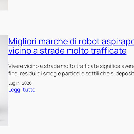
g
l
i
o
r
Migliori marche di robot aspirapo
i
m
vicino a strade molto trafficate
a
r
Vivere vicino a strade molto trafficate significa ave
c
fine, residui di smog e particelle sottili che si dep
h
Lug 14, 2026
e
:
Leggi tutto
d
M
i
i
r
g
o
l
b
i
o
o