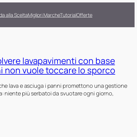
da alla Scelta
Migliori Marche
Tutorial
Offerte
olvere lavapavimenti con base
hi non vuole toccare lo sporco
 che lava e asciuga i panni promettono una gestione
: niente più serbatoi da svuotare ogni giorno,