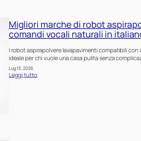
t
r
a
i
s
Migliori marche di robot aspirap
m
p
a
comandi vocali naturali in italian
i
r
r
c
I robot aspirapolvere lavapavimenti compatibili con 
a
h
ideale per chi vuole una casa pulita senza complicazi
p
e
o
Lug 13, 2026
d
:
l
Leggi tutto
i
M
v
r
i
e
o
g
r
b
l
e
o
i
l
t
o
a
a
r
v
s
i
a