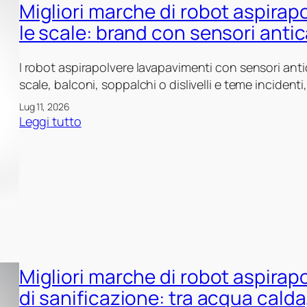
p
Migliori marche di robot aspirap
m
p
i
a
a
le scale: brand con sensori antic
r
r
v
a
c
i
I robot aspirapolvere lavapavimenti con sensori ant
p
h
m
scale, balconi, soppalchi o dislivelli e teme incident
o
e
e
l
Lug 11, 2026
d
n
:
v
Leggi tutto
i
t
M
e
r
i
i
r
o
c
g
e
b
o
l
l
o
n
i
a
t
b
o
v
a
a
r
a
s
s
i
p
p
e
Migliori marche di robot aspirap
m
a
i
c
a
v
di sanificazione: tra acqua calda
r
h